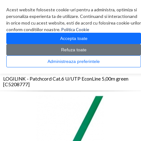
Contul meu
Creare cont
Wish List (0)
Contact
Acest website foloseste cookie-uri pentru a administra, optimiza si
personaliza experienta ta de utilizare. Continuand si interactionand
in orice mod cu acest website, esti de acord cu folosirea cookie-urilor
conform conditiilor noastre.
Politica Cookie
Accepta toate
Refuza toate
CATALOG PRODUSE
0 produs(e)
Administreaza preferintele
>
>
>
Prima Pagina
Retelistica
Cabluri
LOGILINK - Patchcord Cat.6 U/UTP EconLine
5,00m green [C5208777]
LOGILINK - Patchcord Cat.6 U/UTP EconLine 5,00m green
[C5208777]