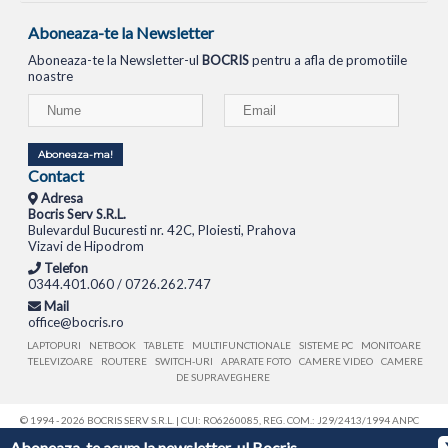
Aboneaza-te la Newsletter
Aboneaza-te la Newsletter-ul
BOCRIS
pentru a afla de promotiile
noastre
Aboneaza-ma!
Contact
Adresa
Bocris Serv S.R.L.
Bulevardul Bucuresti nr. 42C, Ploiesti, Prahova
Vizavi de Hipodrom
Telefon
0344.401.060 / 0726.262.747
Mail
office@bocris.ro
LAPTOPURI
NETBOOK
TABLETE
MULTIFUNCTIONALE
SISTEME PC
MONITOARE
TELEVIZOARE
ROUTERE
SWITCH-URI
APARATE FOTO
CAMERE VIDEO
CAMERE
DE SUPRAVEGHERE
© 1994 - 2026 BOCRIS SERV S.R.L. | CUI: RO6260085, REG. COM.: J29/2413/1994
ANPC
Aboneaza-te acum la newsletter-ul Bocris