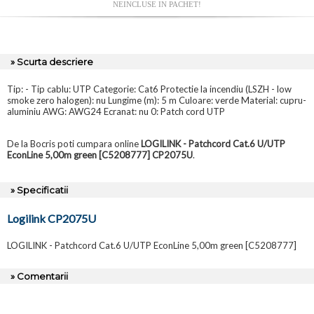
NEINCLUSE IN PACHET!
» Scurta descriere
Tip: - Tip cablu: UTP Categorie: Cat6 Protectie la incendiu (LSZH - low
smoke zero halogen): nu Lungime (m): 5 m Culoare: verde Material: cupru-
aluminiu AWG: AWG24 Ecranat: nu 0: Patch cord UTP
De la Bocris poti cumpara online
LOGILINK - Patchcord Cat.6 U/UTP
EconLine 5,00m green [C5208777] CP2075U
.
» Specificatii
Logilink CP2075U
LOGILINK - Patchcord Cat.6 U/UTP EconLine 5,00m green [C5208777]
» Comentarii