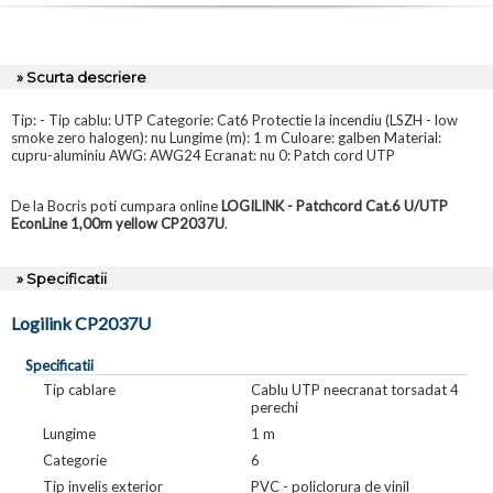
» Scurta descriere
Tip: - Tip cablu: UTP Categorie: Cat6 Protectie la incendiu (LSZH - low
smoke zero halogen): nu Lungime (m): 1 m Culoare: galben Material:
cupru-aluminiu AWG: AWG24 Ecranat: nu 0: Patch cord UTP
De la Bocris poti cumpara online
LOGILINK - Patchcord Cat.6 U/UTP
EconLine 1,00m yellow CP2037U
.
» Specificatii
Logilink CP2037U
Specificatii
Tip cablare
Cablu UTP neecranat torsadat 4
perechi
Lungime
1 m
Categorie
6
Tip invelis exterior
PVC - policlorura de vinil