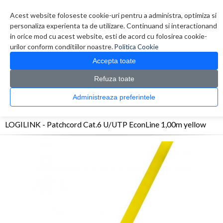
Contul meu
Creare cont
Wish List (0)
Contact
Acest website foloseste cookie-uri pentru a administra, optimiza si
personaliza experienta ta de utilizare. Continuand si interactionand
in orice mod cu acest website, esti de acord cu folosirea cookie-
urilor conform conditiilor noastre.
Politica Cookie
Accepta toate
Refuza toate
CATALOG PRODUSE
0 produs(e)
Administreaza preferintele
>
>
>
Prima Pagina
Retelistica
Cabluri
LOGILINK - Patchcord Cat.6 U/UTP EconLine
1,00m yellow
LOGILINK - Patchcord Cat.6 U/UTP EconLine 1,00m yellow