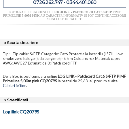
0726.262.747 • 0344.401.060
FOTOGRAFIILE PRODUSULUI
LOGILINK - PATCHCORD CAT.6 S/FTP PIMF
PRIMELINE 5,00M PINK
AU CARACTER INFORMATIV SI POT CONTINE ACCESORII
NEINCLUSE IN PACHET!
» Scurta descriere
Tip: - Tip cablu: S/FTP Categorie: Cat6 Protectie la incendiu (LSZH - low
smoke zero halogen): da Lungime (m): 5 m Culoare: roz Material: cupru
AWG: AWG27 Ecranat: da 0: Patch cord FTP
De la Bocris poti cumpara online
LOGILINK - Patchcord Cat.6 S/FTP PIMF
PrimeLine 5,00m pink CQ2079S
la pretul de 25,63 lei, precum si alte
Cabluri ieftine
.
» Specificatii
Logilink CQ2079S