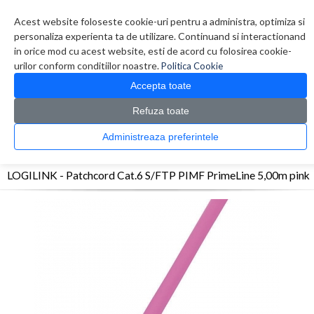
Contul meu
Creare cont
Wish List (0)
Contact
Acest website foloseste cookie-uri pentru a administra, optimiza si
personaliza experienta ta de utilizare. Continuand si interactionand
in orice mod cu acest website, esti de acord cu folosirea cookie-
urilor conform conditiilor noastre.
Politica Cookie
Accepta toate
Refuza toate
CATALOG PRODUSE
0 produs(e)
Administreaza preferintele
>
>
>
Prima Pagina
Retelistica
Cabluri
LOGILINK - Patchcord Cat.6 S/FTP PIMF
PrimeLine 5,00m pink
LOGILINK - Patchcord Cat.6 S/FTP PIMF PrimeLine 5,00m pink