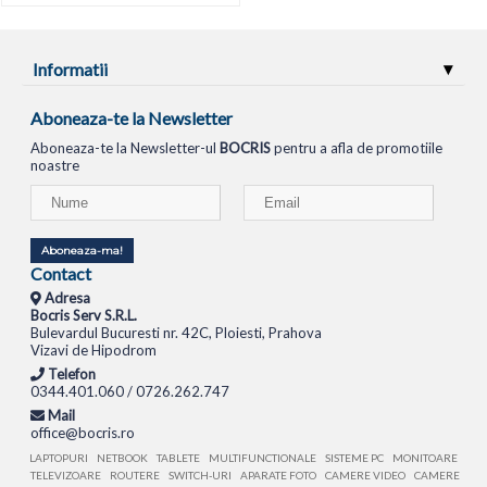
Informatii
Aboneaza-te la Newsletter
Aboneaza-te la Newsletter-ul
BOCRIS
pentru a afla de promotiile
noastre
Aboneaza-ma!
Contact
Adresa
Bocris Serv S.R.L.
Bulevardul Bucuresti nr. 42C, Ploiesti, Prahova
Vizavi de Hipodrom
Telefon
0344.401.060 / 0726.262.747
Mail
office@bocris.ro
LAPTOPURI
NETBOOK
TABLETE
MULTIFUNCTIONALE
SISTEME PC
MONITOARE
TELEVIZOARE
ROUTERE
SWITCH-URI
APARATE FOTO
CAMERE VIDEO
CAMERE