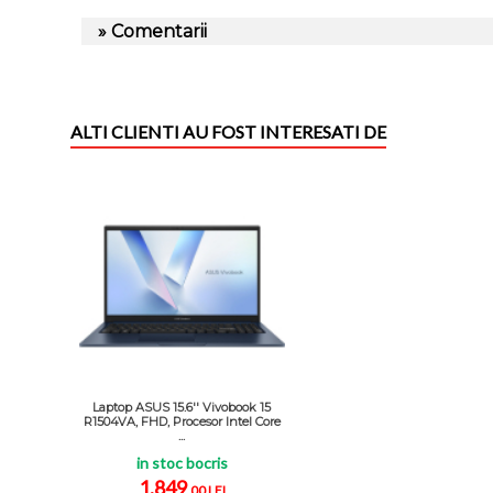
» Comentarii
ALTI CLIENTI AU FOST INTERESATI DE
Laptop ASUS 15.6'' Vivobook 15
R1504VA, FHD, Procesor Intel Core
...
in stoc bocris
1.849
,00 LEI