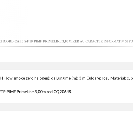
CHCORD CAT.6 S/FTP PIMF PRIMELINE 3,00M RED
AU CARACTER INFORMATIV SI PO
LSZH - low smoke zero halogen): da Lungime (m): 3 m Culoare: rosu Material:
/FTP PIMF PrimeLine 3,00m red CQ2064S
.