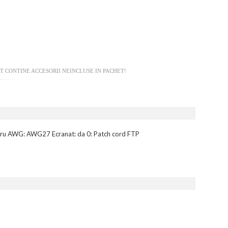
T CONTINE ACCESORII NEINCLUSE IN PACHET!
 cupru AWG: AWG27 Ecranat: da 0: Patch cord FTP