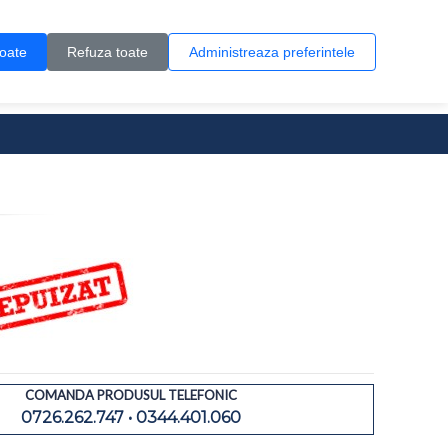
Contul meu
Creare cont
Wish List (0)
Contact
toate
Refuza toate
Administreaza preferintele
0 produs(e)
COMANDA PRODUSUL TELEFONIC
0726.262.747 • 0344.401.060