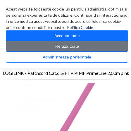
Contul meu
Creare cont
Wish List (0)
Contact
Acest website foloseste cookie-uri pentru a administra, optimiza si
personaliza experienta ta de utilizare. Continuand si interactionand
in orice mod cu acest website, esti de acord cu folosirea cookie-
urilor conform conditiilor noastre.
Politica Cookie
Accepta toate
Refuza toate
CATALOG PRODUSE
0 produs(e)
Administreaza preferintele
>
>
>
Prima Pagina
Retelistica
Cabluri
LOGILINK - Patchcord Cat.6 S/FTP PIMF
PrimeLine 2,00m pink
LOGILINK - Patchcord Cat.6 S/FTP PIMF PrimeLine 2,00m pink