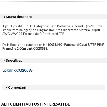
» Scurta descriere
Tip: - Tip cablu: S/FTP Categorie: Cat6 Protectie la incendiu (LSZH - low
smoke zero halogen): da Lungime (m): 2 m Culoare: roz Material: cupru
AWG: AWG27 Ecranat: da 0: Patch cord FTP
De la Bocris poti cumpara online
LOGILINK - Patchcord Cat.6 S/FTP PIMF
PrimeLine 2,00m pink CQ2059S
.
» Specificatii
Logilink CQ2059S
» Comentarii
ALTI CLIENTI AU FOST INTERESATI DE