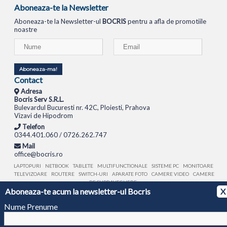
Aboneaza-te la Newsletter
Aboneaza-te la Newsletter-ul
BOCRIS
pentru a afla de promotiile
noastre
Aboneaza-ma!
Contact
Adresa
Bocris Serv S.R.L.
Bulevardul Bucuresti nr. 42C, Ploiesti, Prahova
Vizavi de Hipodrom
Telefon
0344.401.060 / 0726.262.747
Mail
office@bocris.ro
LAPTOPURI
NETBOOK
TABLETE
MULTIFUNCTIONALE
SISTEME PC
MONITOARE
TELEVIZOARE
ROUTERE
SWITCH-URI
APARATE FOTO
CAMERE VIDEO
CAMERE
DE SUPRAVEGHERE
Aboneaza-te acum la newsletter-ul Bocris
X
© 1994 - 2026 BOCRIS SERV S.R.L. | CUI: RO6260085, REG. COM.: J29/2413/1994
ANPC
Nume Prenume