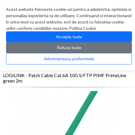
Contul meu
Creare cont
Wish List (0)
Contact
Acest website foloseste cookie-uri pentru a administra, optimiza si
personaliza experienta ta de utilizare. Continuand si interactionand
in orice mod cu acest website, esti de acord cu folosirea cookie-
urilor conform conditiilor noastre.
Politica Cookie
Accepta toate
Refuza toate
CATALOG PRODUSE
0 produs(e)
Administreaza preferintele
>
>
>
Prima Pagina
Retelistica
Cabluri
LOGILINK - Patch Cable Cat.6A 10G S/FTP PIMF
PrimeLine green 2m
LOGILINK - Patch Cable Cat.6A 10G S/FTP PIMF PrimeLine
green 2m