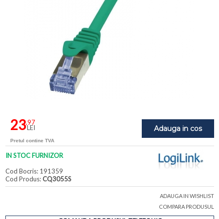
23
,97
LEI
Adauga in cos
Pretul contine TVA
IN STOC FURNIZOR
Cod Bocris: 191359
Cod Produs:
CQ3055S
ADAUGA IN WISHLIST
COMPARA PRODUSUL