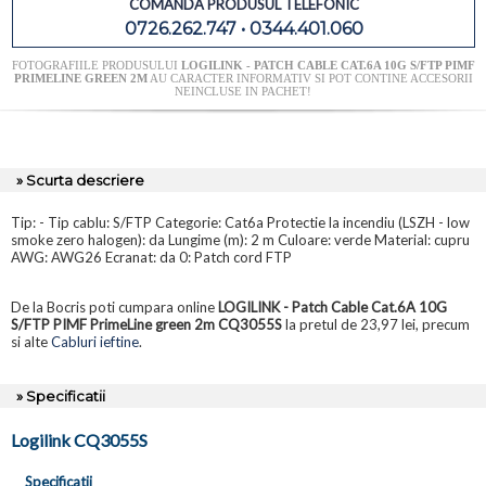
COMANDA PRODUSUL TELEFONIC
0726.262.747 • 0344.401.060
FOTOGRAFIILE PRODUSULUI
LOGILINK - PATCH CABLE CAT.6A 10G S/FTP PIMF
PRIMELINE GREEN 2M
AU CARACTER INFORMATIV SI POT CONTINE ACCESORII
NEINCLUSE IN PACHET!
» Scurta descriere
Tip: - Tip cablu: S/FTP Categorie: Cat6a Protectie la incendiu (LSZH - low
smoke zero halogen): da Lungime (m): 2 m Culoare: verde Material: cupru
AWG: AWG26 Ecranat: da 0: Patch cord FTP
De la Bocris poti cumpara online
LOGILINK - Patch Cable Cat.6A 10G
S/FTP PIMF PrimeLine green 2m CQ3055S
la pretul de 23,97 lei, precum
si alte
Cabluri ieftine
.
» Specificatii
Logilink CQ3055S
Specificatii