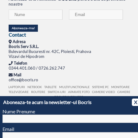
noastre
Aboneaza-ma!
Contact
Adresa
Bocris Serv S.R.L.
Bulevardul Bucuresti nr. 42C, Ploiesti, Prahova
Vizavi de Hipodrom
Telefon
0344.401.060 / 0726.262.747
Mail
office@bocris.ro
LAPTOPURI
NETBOOK
TABLETE
MULTIFUNCTIONALE
SISTEME PC
MONITOARE
TELEVIZOARE
ROUTERE
SWITCH-URI
APARATE FOTO
CAMERE VIDEO
CAMERE
DE SUPRAVEGHERE
Aboneaza-te acum la newsletter-ul Bocris
X
© 1994 - 2026 BOCRIS SERV S.R.L. | CUI: RO6260085, REG. COM.: J29/2413/1994
ANPC
Nume Prenume
Email