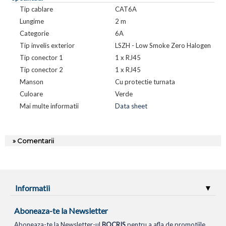
Tip cablare
CAT6A
Lungime
2 m
Categorie
6A
Tip invelis exterior
LSZH - Low Smoke Zero Halogen
Tip conector 1
1 x RJ45
Tip conector 2
1 x RJ45
Manson
Cu protectie turnata
Culoare
Verde
Mai multe informatii
Data sheet
» Comentarii
Informatii
Aboneaza-te la Newsletter
Aboneaza-te la Newsletter-ul
BOCRIS
pentru a afla de promotiile