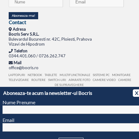
Aboneaza-ma!
Contact
Adresa
Bocris Serv S.R.L.
Bulevardul Bucuresti nr. 42C, Ploiesti, Prahova
Vizavi de Hipodrom
Telefon
0344.401.060 / 0726.262.747
Mail
office@bocris.ro
LAPTOPURI
NETBOOK
TABLETE
MULTIFUNCTIONALE
SISTEME PC
MONITOARE
TELEVIZOARE
ROUTERE
SWITCH-URI
APARATE FOTO
CAMERE VIDEO
CAMERE
DE SUPRAVEGHERE
Aboneaza-te acum la newsletter-ul Bocris
X
© 1994 - 2026 BOCRIS SERV S.R.L. | CUI: RO6260085, REG. COM.: J29/2413/1994
ANPC
Nume Prenume
Email