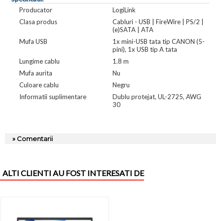
Producator
LogiLink
Clasa produs
Cabluri - USB | FireWire | PS/2 |
(e)SATA | ATA
Mufa USB
1x mini-USB tata tip CANON (5-
pini), 1x USB tip A tata
Lungime cablu
1.8 m
Mufa aurita
Nu
Culoare cablu
Negru
Informatii suplimentare
Dublu protejat, UL-2725, AWG
30
» Comentarii
ALTI CLIENTI AU FOST INTERESATI DE