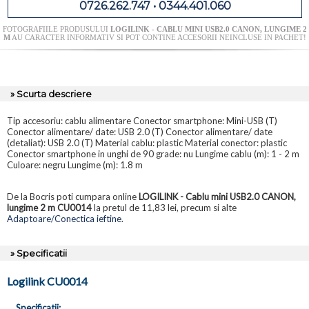
0726.262.747 • 0344.401.060
FOTOGRAFIILE PRODUSULUI
LOGILINK - CABLU MINI USB2.0 CANON, LUNGIME 2
M
AU CARACTER INFORMATIV SI POT CONTINE ACCESORII NEINCLUSE IN PACHET!
» Scurta descriere
Tip accesoriu: cablu alimentare Conector smartphone: Mini-USB (T)
Conector alimentare/ date: USB 2.0 (T) Conector alimentare/ date
(detaliat): USB 2.0 (T) Material cablu: plastic Material conector: plastic
Conector smartphone in unghi de 90 grade: nu Lungime cablu (m): 1 - 2 m
Culoare: negru Lungime (m): 1.8 m
De la Bocris poti cumpara online
LOGILINK - Cablu mini USB2.0 CANON,
lungime 2 m CU0014
la pretul de 11,83 lei, precum si alte
Adaptoare/Conectica ieftine
.
» Specificatii
Logilink CU0014
Specificatii: