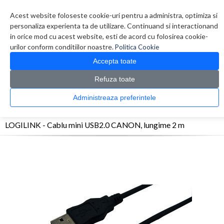
Contul meu
Creare cont
Wish List (0)
Contact
Acest website foloseste cookie-uri pentru a administra, optimiza si
personaliza experienta ta de utilizare. Continuand si interactionand
in orice mod cu acest website, esti de acord cu folosirea cookie-
urilor conform conditiilor noastre.
Politica Cookie
Accepta toate
Refuza toate
CATALOG PRODUSE
0 produs(e)
Administreaza preferintele
>
>
>
Prima Pagina
Periferice
Adaptoare/Conectica
LOGILINK - Cablu mini USB2.0
CANON, lungime 2 m
LOGILINK - Cablu mini USB2.0 CANON, lungime 2 m