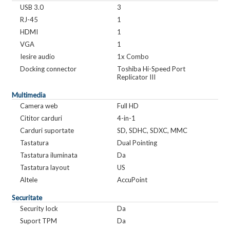
USB 3.0
3
RJ-45
1
HDMI
1
VGA
1
Iesire audio
1x Combo
Docking connector
Toshiba Hi-Speed Port
Replicator III
Multimedia
Camera web
Full HD
Cititor carduri
4-in-1
Carduri suportate
SD, SDHC, SDXC, MMC
Tastatura
Dual Pointing
Tastatura iluminata
Da
Tastatura layout
US
Altele
AccuPoint
Securitate
Security lock
Da
Suport TPM
Da