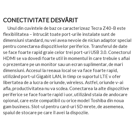
CONECTIVITATE DESVÂRIT
Unul din cuvintele de baz ce caracterizeaz Tecra Z40-B este
flexibilitatea – întrucât toate port-urile instalate sunt de
dimensiuni standard, nu vei avea nevoie de niciun adaptor special
pentru conectarea dispozitivelor periferice. Transferul de date
se face foarte rapid graie celor trei port-uri USB 3.0. Conectorul
HDMI se va dovedi foarte util în momentul în care trebuie s afiai
o prezentare pe un monitor sau un ecran suplimentar, de mari
dimensiuni. Accesul la reeaua local se va face foarte rapid,
utilizând port-ul Gigabit LAN, în timp ce suportul LTE v ofer
libertatea de a lucra de oriunde, wireless. Astfel, oriunde v-ai
afla, productivitatea nu va scdea. Conectarea la alte dispozitive
periferice se face foarte rapid i uor, utilizând staia de andocare
opional, care este compatibil cu orice model Toshiba din noua
gam business. Slot-ul pentru card-uri SD mrete, de asemenea,
spaiul de stocare pe care îl avei la dispoziie.