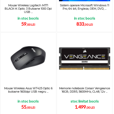
Mouse Wireless Logitech M171
Sistem operare Microsoft Windows 11
BLACK-K Optic 3 Butoane 1000 Dpi
Pro, 64 bit, Engleza, OEM, DVD, ...
USB ...
in stoc bocris
in stoc bocris
59
833
,00 LEI
,30 LEI
Mouse Wireless Asus WT425 Optic 6
Memorie notebook Corsair Vengeance
butoane 1600dpi USB negru ...
16GB, DDR5, 5600MHz, CL48, 1.2v ...
in stoc bocris
stoc limitat bocris
55
1.499
,00 LEI
,00 LEI