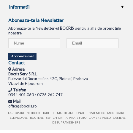
Informatii
Aboneaza-te la Newsletter
Aboneaza-te la Newsletter-ul
BOCRIS
pentru a afla de promotiile
noastre
Aboneaza-ma!
Contact
Adresa
Bocris Serv S.R.L.
Bulevardul Bucuresti nr. 42C, Ploiesti, Prahova
Vizavi de Hipodrom
Telefon
0344.401.060 / 0726.262.747
Mail
office@bocris.ro
LAPTOPURI
NETBOOK
TABLETE
MULTIFUNCTIONALE
SISTEME PC
MONITOARE
TELEVIZOARE
ROUTERE
SWITCH-URI
APARATE FOTO
CAMERE VIDEO
CAMERE
DE SUPRAVEGHERE