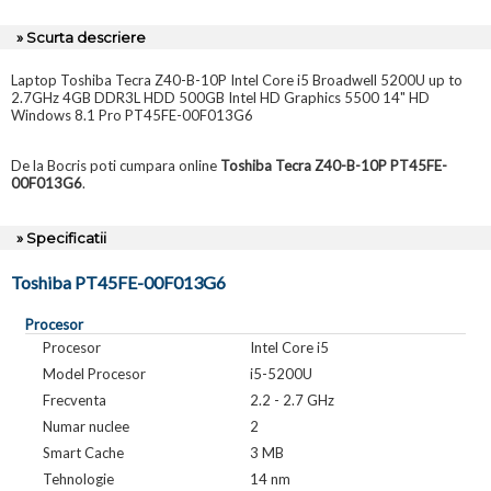
» Scurta descriere
Laptop Toshiba Tecra Z40-B-10P Intel Core i5 Broadwell 5200U up to
2.7GHz 4GB DDR3L HDD 500GB Intel HD Graphics 5500 14" HD
Windows 8.1 Pro PT45FE-00F013G6
De la Bocris poti cumpara online
Toshiba Tecra Z40-B-10P PT45FE-
00F013G6
.
» Specificatii
Toshiba PT45FE-00F013G6
Procesor
Procesor
Intel Core i5
Model Procesor
i5-5200U
Frecventa
2.2 - 2.7 GHz
Numar nuclee
2
Smart Cache
3 MB
Tehnologie
14 nm