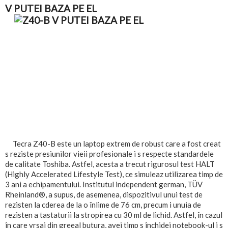
V
PUTEI BAZA PE EL
Tecra Z40-B este un laptop extrem de robust care a fost creat
s reziste presiunilor vieii profesionale i s respecte standardele
de calitate Toshiba. Astfel, acesta a trecut rigurosul test HALT
(Highly Accelerated Lifestyle Test), ce simuleaz utilizarea timp de
3 ani a echipamentului. Institutul independent german, TÜV
Rheinland®, a supus, de asemenea, dispozitivul unui test de
rezisten la cderea de la o înlime de 76 cm, precum i unuia de
rezisten a tastaturii la stropirea cu 30 ml de lichid. Astfel, în cazul
în care vrsai din greeal butura, avei timp s închidei notebook-ul i s