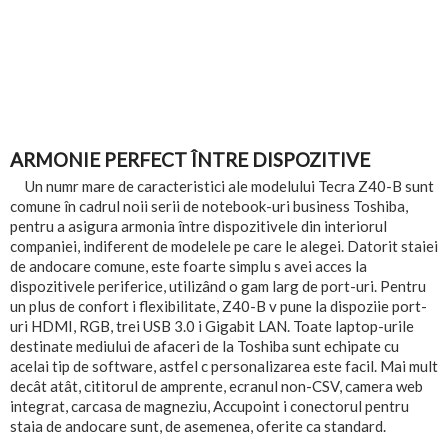
ARMONIE PERFECT ÎNTRE DISPOZITIVE
Un numr mare de caracteristici ale modelului Tecra Z40-B sunt
comune în cadrul noii serii de notebook-uri business Toshiba,
pentru a asigura armonia între dispozitivele din interiorul
companiei, indiferent de modelele pe care le alegei. Datorit staiei
de andocare comune, este foarte simplu s avei acces la
dispozitivele periferice, utilizând o gam larg de port-uri. Pentru
un plus de confort i flexibilitate, Z40-B v pune la dispoziie port-
uri HDMI, RGB, trei USB 3.0 i Gigabit LAN. Toate laptop-urile
destinate mediului de afaceri de la Toshiba sunt echipate cu
acelai tip de software, astfel c personalizarea este facil. Mai mult
decât atât, cititorul de amprente, ecranul non-CSV, camera web
integrat, carcasa de magneziu, Accupoint i conectorul pentru
staia de andocare sunt, de asemenea, oferite ca standard.