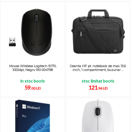
Mouse Wireless Logitech B170,
Geanta HP pt. notebook de max 15.6
1000dpi, Negru 910-004798
inch, 1 compartiment, buzunar ...
in stoc bocris
stoc limitat bocris
59
121
,00 LEI
,96 LEI