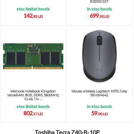
B3200GSST
stoc limitat bocris
in stoc bocris
142
699
,83 LEI
,00 LEI
Memorie notebook Kingston
Mouse wireless Logitech M170, Grey
ValueRAM, 8GB, DDR5, 5600MHz,
910-004642
CL46, 1.1v ...
stoc limitat bocris
in stoc bocris
802
59
,37 LEI
,00 LEI
Toshiba Tecra Z40-B-10P