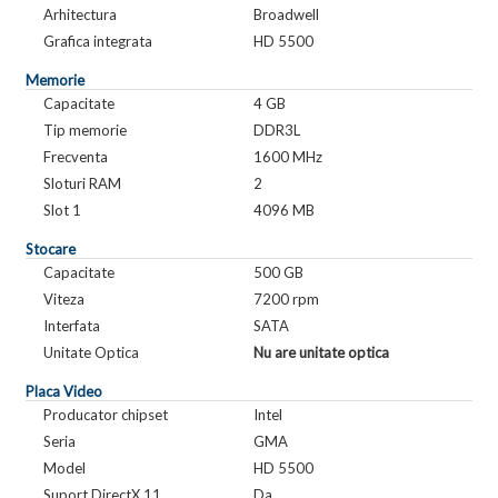
Arhitectura
Broadwell
Grafica integrata
HD 5500
Memorie
Capacitate
4 GB
Tip memorie
DDR3L
Frecventa
1600 MHz
Sloturi RAM
2
Slot 1
4096 MB
Stocare
Capacitate
500 GB
Viteza
7200 rpm
Interfata
SATA
Unitate Optica
Nu are unitate optica
Placa Video
Producator chipset
Intel
Seria
GMA
Model
HD 5500
Suport DirectX 11
Da