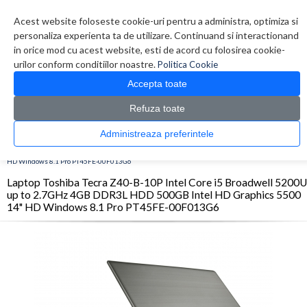
Contul meu
Creare cont
Wish List (0)
Contact
Acest website foloseste cookie-uri pentru a administra, optimiza si
personaliza experienta ta de utilizare. Continuand si interactionand
in orice mod cu acest website, esti de acord cu folosirea cookie-
urilor conform conditiilor noastre.
Politica Cookie
Accepta toate
Refuza toate
CATALOG PRODUSE
0 produs(e)
Administreaza preferintele
>
>
>
Prima Pagina
Laptop & Tablete
Laptopuri
Laptop Toshiba Tecra Z40-B-10P Intel
Core i5 Broadwell 5200U up to 2.7GHz 4GB DDR3L HDD 500GB Intel HD Graphics 5500 14"
HD Windows 8.1 Pro PT45FE-00F013G6
Laptop Toshiba Tecra Z40-B-10P Intel Core i5 Broadwell 5200U
up to 2.7GHz 4GB DDR3L HDD 500GB Intel HD Graphics 5500
14" HD Windows 8.1 Pro PT45FE-00F013G6