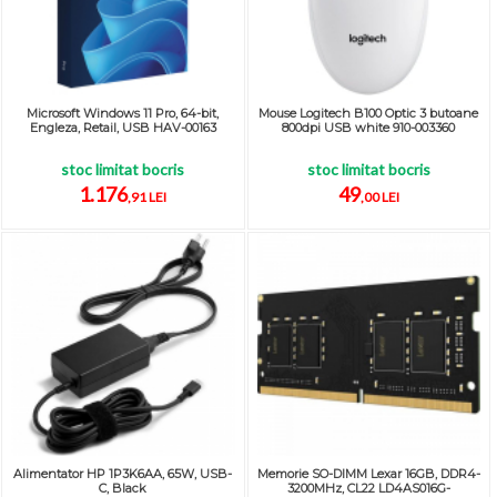
Microsoft Windows 11 Pro, 64-bit,
Mouse Logitech B100 Optic 3 butoane
Engleza, Retail, USB HAV-00163
800dpi USB white 910-003360
stoc limitat bocris
stoc limitat bocris
1.176
49
,91 LEI
,00 LEI
Alimentator HP 1P3K6AA, 65W, USB-
Memorie SO-DIMM Lexar 16GB, DDR4-
C, Black
3200MHz, CL22 LD4AS016G-