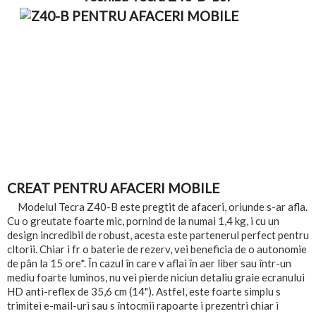
CREAT PENTRU AFACERI MOBILE
Modelul Tecra Z40-B este pregtit de afaceri, oriunde s-ar afla.
Cu o greutate foarte mic, pornind de la numai 1,4 kg, i cu un
design incredibil de robust, acesta este partenerul perfect pentru
cltorii. Chiar i fr o baterie de rezerv, vei beneficia de o autonomie
de pân la 15 ore*. În cazul în care v aflai în aer liber sau într-un
mediu foarte luminos, nu vei pierde niciun detaliu graie ecranului
HD anti-reflex de 35,6 cm (14"). Astfel, este foarte simplu s
trimitei e-mail-uri sau s întocmii rapoarte i prezentri chiar i