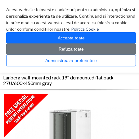
Contul meu
Creare cont
Wish List (0)
Contact
Acest website foloseste cookie-uri pentru a administra, optimiza si
personaliza experienta ta de utilizare. Continuand si interactionand
in orice mod cu acest website, esti de acord cu folosirea cookie-
urilor conform conditiilor noastre.
Politica Cookie
Accepta toate
Refuza toate
CATALOG PRODUSE
0 produs(e)
Administreaza preferintele
>
>
>
Prima Pagina
Sisteme de supraveghere
Accesorii sisteme de supraveghere
Lanberg wall-mounted rack 19'' demounted flat pack 27U/600x450mm gray
Lanberg wall-mounted rack 19'' demounted flat pack
27U/600x450mm gray