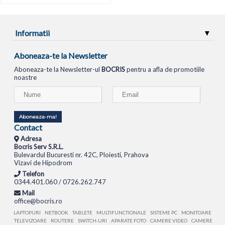
Informatii
Aboneaza-te la Newsletter
Aboneaza-te la Newsletter-ul
BOCRIS
pentru a afla de promotiile
noastre
Aboneaza-ma!
Contact
Adresa
Bocris Serv S.R.L.
Bulevardul Bucuresti nr. 42C, Ploiesti, Prahova
Vizavi de Hipodrom
Telefon
0344.401.060 / 0726.262.747
Mail
office@bocris.ro
LAPTOPURI
NETBOOK
TABLETE
MULTIFUNCTIONALE
SISTEME PC
MONITOARE
TELEVIZOARE
ROUTERE
SWITCH-URI
APARATE FOTO
CAMERE VIDEO
CAMERE