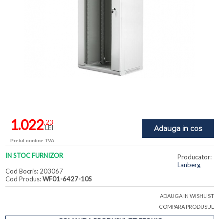
1.022
,23
LEI
Adauga in cos
Pretul contine TVA
IN STOC FURNIZOR
Producator:
Lanberg
Cod Bocris: 203067
Cod Produs:
WF01-6427-10S
ADAUGA IN WISHLIST
COMPARA PRODUSUL