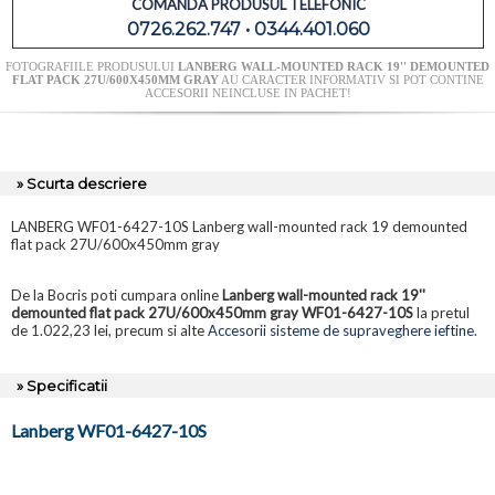
COMANDA PRODUSUL TELEFONIC
0726.262.747 • 0344.401.060
FOTOGRAFIILE PRODUSULUI
LANBERG WALL-MOUNTED RACK 19'' DEMOUNTED
FLAT PACK 27U/600X450MM GRAY
AU CARACTER INFORMATIV SI POT CONTINE
ACCESORII NEINCLUSE IN PACHET!
» Scurta descriere
LANBERG WF01-6427-10S Lanberg wall-mounted rack 19 demounted
flat pack 27U/600x450mm gray
De la Bocris poti cumpara online
Lanberg wall-mounted rack 19''
demounted flat pack 27U/600x450mm gray WF01-6427-10S
la pretul
de 1.022,23 lei, precum si alte
Accesorii sisteme de supraveghere ieftine
.
» Specificatii
Lanberg WF01-6427-10S