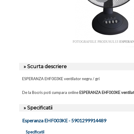
FOTOGRAFIILE PRODUSULUI
ESPERAN
» Scurta descriere
ESPERANZA EHF003KE ventilator negru / gri
De la Bocris poti cumpara online
ESPERANZA EHF003KE ventilat
» Specificatii
Esperanza EHF003KE - 5901299914489
Specificatii