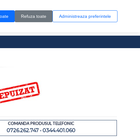
Contul meu
Creare cont
Wish List (0)
Contact
toate
Refuza toate
Administreaza preferintele
0 produs(e)
COMANDA PRODUSUL TELEFONIC
0726.262.747 • 0344.401.060