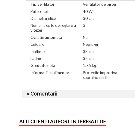
Tip ventilator
Ventilator de birou
Putere totala
40 W
Diametru elice
30 cm
Numar trepte de reglare a
3
vitezei
Ocilatie automata
Nu
Culoare
Negru-gri
Inaltime
38 cm
Latime
35 cm
Greutate neta
1.75 kg
Informatii suplimentare
Protectie impotriva
supraincalzirii
» Comentarii
ALTI CLIENTI AU FOST INTERESATI DE