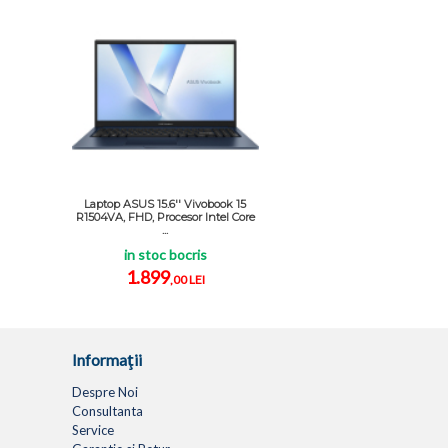
Laptop ASUS 15.6'' Vivobook 15
R1504VA, FHD, Procesor Intel Core
...
in stoc bocris
1.899
,00 LEI
Informaţii
Despre Noi
Consultanta
Service