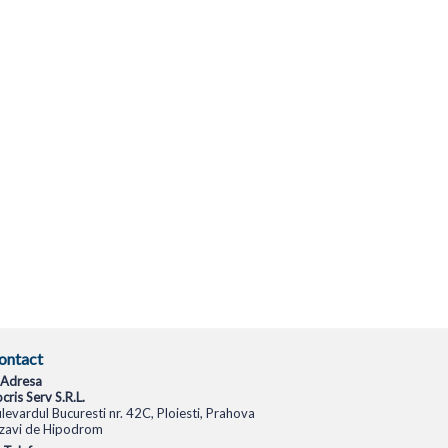
ontact
Adresa
cris Serv S.R.L.
levardul Bucuresti nr. 42C, Ploiesti, Prahova
zavi de Hipodrom