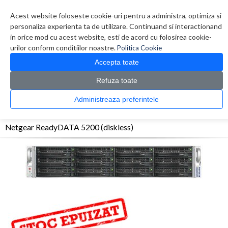
Contul meu
Creare cont
Wish List (0)
Contact
Acest website foloseste cookie-uri pentru a administra, optimiza si
personaliza experienta ta de utilizare. Continuand si interactionand
in orice mod cu acest website, esti de acord cu folosirea cookie-
urilor conform conditiilor noastre.
Politica Cookie
Accepta toate
Refuza toate
CATALOG PRODUSE
0 produs(e)
Administreaza preferintele
>
>
>
Prima Pagina
Retelistica
Network Storage
Netgear ReadyDATA 5200
(diskless)
Netgear ReadyDATA 5200 (diskless)