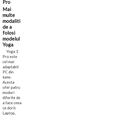
Pro
Mai
multe
modaliti
de a
folosi
modelul
Yoga
Yoga 3
Pro este
cel mai
adaptabil
PC din
lume.
Acesta
ofer patru
moduri
diferite de
a face ceea
ce dorii:
Laptop,