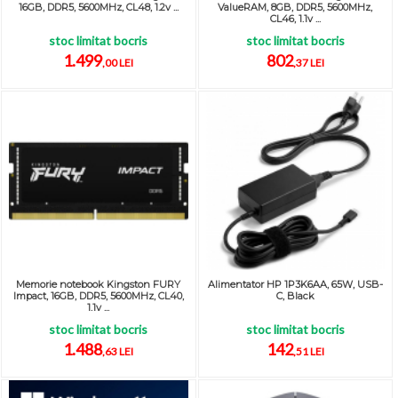
16GB, DDR5, 5600MHz, CL48, 1.2v ...
ValueRAM, 8GB, DDR5, 5600MHz,
CL46, 1.1v ...
stoc limitat bocris
stoc limitat bocris
1.499
802
,00 LEI
,37 LEI
Memorie notebook Kingston FURY
Alimentator HP 1P3K6AA, 65W, USB-
Impact, 16GB, DDR5, 5600MHz, CL40,
C, Black
1.1v ...
stoc limitat bocris
stoc limitat bocris
1.488
142
,63 LEI
,51 LEI