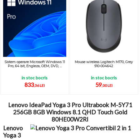
Sistem operare Microsoft Windows 11
Mouse wireless Logitech M170, Grey
Pro, 64 bit, Engleza, OEM, DVD, ...
910-004642
in stoc bocris
in stoc bocris
833
59
,36 LEI
,00 LEI
Lenovo IdeaPad Yoga 3 Pro Ultrabook M-5Y71
256GB 8GB Windows 8.1 QHD Touch Gold
80HE00W2RI
Lenovo
Yoga 3