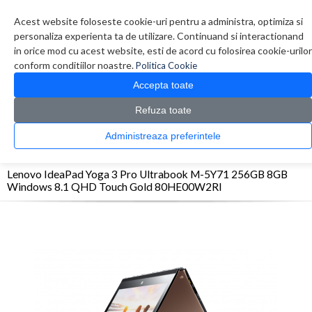
Contul meu
Creare cont
Wish List (0)
Contact
Acest website foloseste cookie-uri pentru a administra, optimiza si
personaliza experienta ta de utilizare. Continuand si interactionand
in orice mod cu acest website, esti de acord cu folosirea cookie-urilor
conform conditiilor noastre.
Politica Cookie
Accepta toate
Refuza toate
CATALOG PRODUSE
0 produs(e)
Administreaza preferintele
>
>
>
Prima Pagina
Laptop & Tablete
Laptopuri
Lenovo IdeaPad Yoga 3 Pro Ultrabook
M-5Y71 256GB 8GB Windows 8.1 QHD Touch Gold 80HE00W2RI
Lenovo IdeaPad Yoga 3 Pro Ultrabook M-5Y71 256GB 8GB
Windows 8.1 QHD Touch Gold 80HE00W2RI