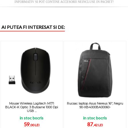
INFORMATIV SI POT CONTINE ACCESORII NEINCLUSE IN PACHET!
AI PUTEA FI INTERESAT SI DE:
Mouse Wireless Logitech M171
Rucsac laptop Asus Nereus 16", Negru
BLACK-K Optic 3 Butoane 1000 Dpi
90-XB4000BA00060-
USB ...
in stoc bocris
in stoc bocris
59
87
,00 LEI
,42 LEI