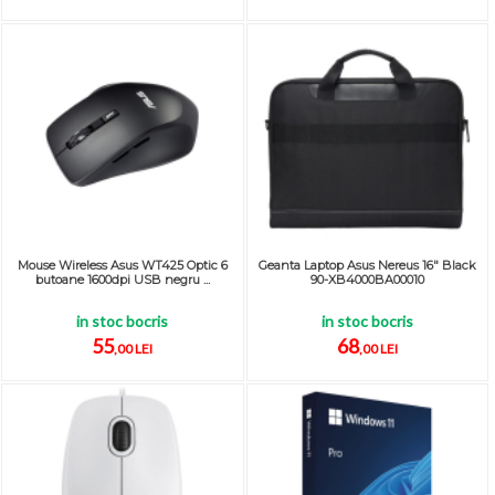
Mouse Wireless Asus WT425 Optic 6
Geanta Laptop Asus Nereus 16" Black
butoane 1600dpi USB negru ...
90-XB4000BA00010
in stoc bocris
in stoc bocris
55
68
,00 LEI
,00 LEI