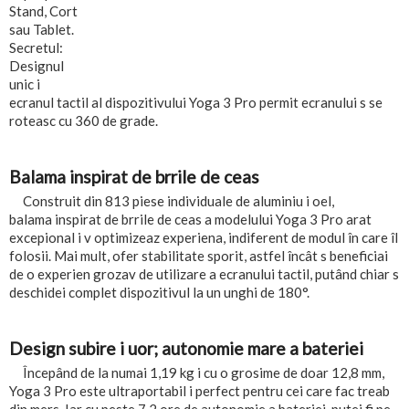
Stand, Cort
sau Tablet.
Secretul:
Designul
unic i
ecranul tactil al dispozitivului Yoga 3 Pro permit ecranului s se
roteasc cu 360 de grade.
Balama inspirat de brrile de ceas
Construit din 813 piese individuale de aluminiu i oel,
balama inspirat de brrile de ceas a modelului Yoga 3 Pro arat
excepional i v optimizeaz experiena, indiferent de modul în care îl
folosii. Mai mult, ofer stabilitate sporit, astfel încât s beneficiai
de o experien grozav de utilizare a ecranului tactil, putând chiar s
deschidei complet dispozitivul la un unghi de 180°.
Design subire i uor; autonomie mare a bateriei
Începând de la numai 1,19 kg i cu o grosime de doar 12,8 mm,
Yoga 3 Pro este ultraportabil i perfect pentru cei care fac treab
din mers. Iar cu peste 7.2 ore de autonomie a bateriei, putei fi pe