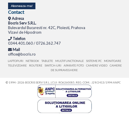
Aboneaza-ma!
Contact
Adresa
Bocris Serv S.R.L.
Bulevardul Bucuresti nr. 42C, Ploiesti, Prahova
Vizavi de Hipodrom
Telefon
0344.401.060 / 0726.262.747
Mail
office@bocris.ro
LAPTOPURI
NETBOOK
TABLETE
MULTIFUNCTIONALE
SISTEME PC
MONITOARE
TELEVIZOARE
ROUTERE
SWITCH-URI
APARATE FOTO
CAMERE VIDEO
CAMERE
DE SUPRAVEGHERE
© 1994 - 2026 BOCRIS SERV S.R.L. | CUI: RO6260085, REG. COM.: J29/2413/1994
ANPC