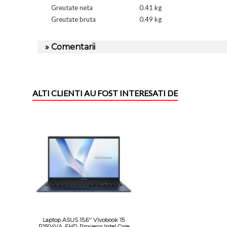
Greutate neta
0.41 kg
Greutate bruta
0.49 kg
» Comentarii
ALTI CLIENTI AU FOST INTERESATI DE
Laptop ASUS 15.6'' Vivobook 15
R1504VA, FHD, Procesor Intel Core