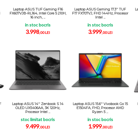
Laptop ASUS TUF Gaming F16
Laptop ASUS Gaming 17.3'' TUF
L
M
FX607VJB-RL164, Intel Core 5 210H,
F17 FX707VJ, FHD 144Hz, Procesor
16 inch, ...
Intel ...
in stoc bocris
in stoc bocris
3.998
3.999
,00 LEI
,00 LEI
F
Laptop ASUS 14'' Zenbook S 14
Laptop ASUS 15.6'' Vivobook Go 15
OLED UX5406AA, 3K 120Hz,
E1504FA, FHD, Procesor AMD
Procesor Intel ...
Ryzen 5 ...
stoc limitat bocris
in stoc bocris
9.499
1.999
,00 LEI
,00 LEI