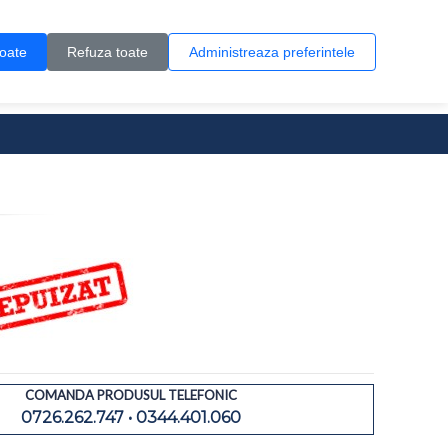
Contul meu
Creare cont
Wish List (0)
Contact
toate
Refuza toate
Administreaza preferintele
0 produs(e)
COMANDA PRODUSUL TELEFONIC
0726.262.747 • 0344.401.060