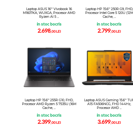
Laptop ASUS 16'' Vivobook 16
Laptop HP 15.6'' 250R G9, FHD,
M1607KA, WUXGA, Procesor AMD
Procesor Intel Core 5 120U (12
Ryzen AI 5 ...
Cache, ...
in stoc bocris
in stoc bocris
2.698
2.799
,00 LEI
,00 LEI
Laptop HP 15.6'' 255R G10, FHD,
Laptop ASUS Gaming 15.6'' TU
Procesor AMD Ryzen 5 7535U (16M
A15 FA506NCG, FHD 144Hz,
Cache, ...
Procesor AMD ...
in stoc bocris
in stoc bocris
2.399
3.699
,00 LEI
,00 LEI