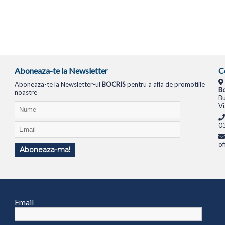
Aboneaza-te la Newsletter
C
Aboneaza-te la Newsletter-ul
BOCRIS
pentru a afla de promotiile
Bo
noastre
Bu
Vi
0
of
Aboneaza-ma!
TIONALE
SISTEME PC
MONITOARE
TELEVIZOARE
ROUTERE
SWITCH-URI
APARATE FOTO
Email
1994
ANPC