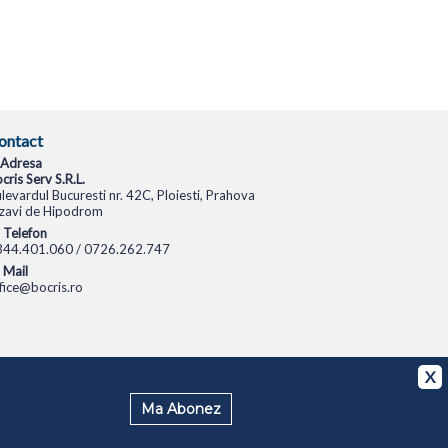
ontact
Adresa
cris Serv S.R.L.
levardul Bucuresti nr. 42C, Ploiesti, Prahova
zavi de Hipodrom
Telefon
344.401.060 / 0726.262.747
Mail
fice@bocris.ro
CAMERE VIDEO
CAMERE DE SUPRAVEGHERE
X
Ma Abonez