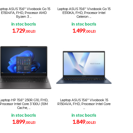
aptop ASUS 15.6'' Vivobook Go 15
Laptop ASUS 15.6'' Vivobook Go 15
E1504FA, FHD, Procesor AMD
E510KA, FHD, Procesor Intel
Ryzen 3 ...
Celeron ...
in stoc bocris
in stoc bocris
1.729
1.499
,00 LEI
,00 LEI
Laptop HP 15.6'' 250R G10, FHD,
Laptop ASUS 15.6'' Vivobook 15
Procesor Intel Core 3 100U (10M
R1504VA, FHD, Procesor Intel Core
Cache, ...
...
in stoc bocris
in stoc bocris
1.899
1.849
,00 LEI
,00 LEI