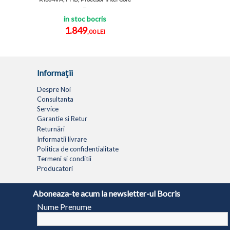
...
in stoc bocris
1.849
,00 LEI
Informaţii
Despre Noi
Consultanta
Service
Garantie si Retur
Returnări
Informatii livrare
Politica de confidentialitate
Termeni si conditii
Producatori
LAPTOPURI
NETBOOK
TABLETE
MULTIFUNC
Aboneaza-te acum la newsletter-ul Bocris
Nume Prenume
© 1994 - 2026 BOCRIS SERV S.R.L. | CUI: RO6260085, REG. COM.: J29/2413/