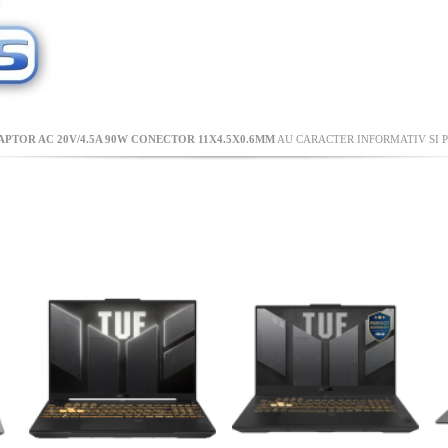
PTOR AC 20V/4.5A 90W CONECTOR 11X4.5X0.6MM
AU CARACTER INFORMATIV SI P