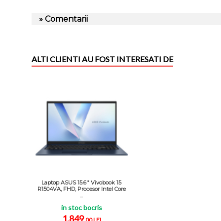
» Comentarii
ALTI CLIENTI AU FOST INTERESATI DE
Laptop ASUS 15.6'' Vivobook 15
R1504VA, FHD, Procesor Intel Core
...
in stoc bocris
1.849
,00 LEI