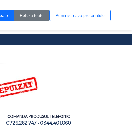
Contul meu
Creare cont
Wish List (0)
Contact
toate
Refuza toate
Administreaza preferintele
0 produs(e)
COMANDA PRODUSUL TELEFONIC
0726.262.747 • 0344.401.060