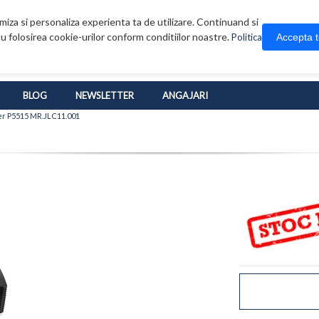
iza si personaliza experienta ta de utilizare. Continuand si
u folosirea cookie-urilor conform conditiilor noastre.
Accepta 
Politica
BLOG
NEWSLETTER
ANGAJARI
er P5515 MR.JLC11.001