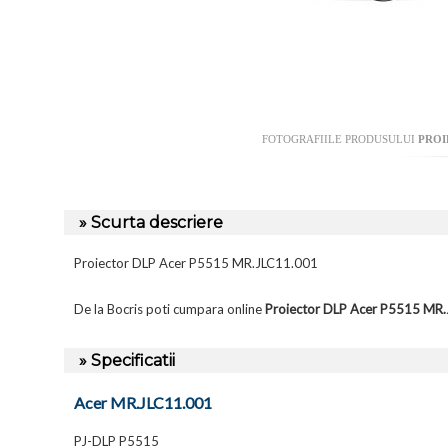
FOTOGRAFIILE PRODUSULUI
PROI
» Scurta descriere
Proiector DLP Acer P5515 MR.JLC11.001
De la Bocris poti cumpara online
Proiector DLP Acer P5515 MR
» Specificatii
Acer MR.JLC11.001
PJ-DLP P5515