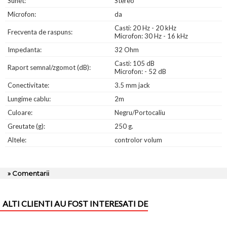
Sunet:
Stereo
Microfon:
da
Casti: 20 Hz - 20 kHz
Frecventa de raspuns:
Microfon: 30 Hz - 16 kHz
Impedanta:
32 Ohm
Casti: 105 dB
Raport semnal/zgomot (dB):
Microfon: - 52 dB
Conectivitate:
3.5 mm jack
Lungime cablu:
2m
Culoare:
Negru/Portocaliu
Greutate (g):
250 g.
Altele:
controlor volum
» Comentarii
ALTI CLIENTI AU FOST INTERESATI DE