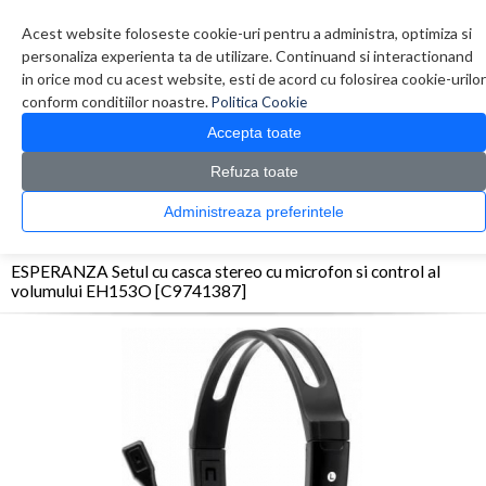
Contul meu
Creare cont
Wish List (0)
Contact
Acest website foloseste cookie-uri pentru a administra, optimiza si
personaliza experienta ta de utilizare. Continuand si interactionand
in orice mod cu acest website, esti de acord cu folosirea cookie-urilor
conform conditiilor noastre.
Politica Cookie
Accepta toate
Refuza toate
CATALOG PRODUSE
0 produs(e)
Administreaza preferintele
>
>
>
Prima Pagina
Periferice
Casti
ESPERANZA Setul cu casca stereo cu microfon si
control al volumului EH153O [C9741387]
ESPERANZA Setul cu casca stereo cu microfon si control al
volumului EH153O [C9741387]