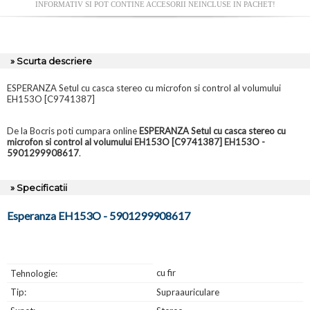
INFORMATIV SI POT CONTINE ACCESORII NEINCLUSE IN PACHET!
» Scurta descriere
ESPERANZA Setul cu casca stereo cu microfon si control al volumului
EH153O [C9741387]
De la Bocris poti cumpara online
ESPERANZA Setul cu casca stereo cu
microfon si control al volumului EH153O [C9741387] EH153O -
5901299908617
.
» Specificatii
Esperanza EH153O - 5901299908617
cu fir
Tehnologie:
Tip:
Supraauriculare