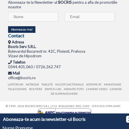
Aboneaza-te la Newsletter-ul
BOCRIS
pentru a afla de promotiile
noastre
Aboneaza-ma!
Contact
Adresa
Bocris Serv S.R.L.
Bulevardul Bucuresti nr. 42C, Ploiesti, Prahova
Vizavi de Hipodrom
Telefon
0344.401.060 / 0726.262.747
Mail
office@bocris.ro
LAPTOPURI
NETBOOK
TABLETE
MULTIFUNCTIONALE
SISTEME PC
MONITOARE
TELEVIZOARE
ROUTERE
SWITCH-URI
APARATE FOTO
CAMERE VIDEO
CAMERE
DE SUPRAVEGHERE
© 1994 - 2026 BOCRIS SERV S.R.L. | CUI: RO6260085, REG. COM.: J29/2413/1994
ANPC
Aboneaza-te acum la newsletter-ul Bocris
Nume Prenume