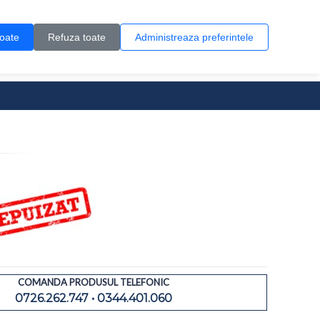
Contul meu
Creare cont
Wish List (0)
Contact
toate
Refuza toate
Administreaza preferintele
0 produs(e)
COMANDA PRODUSUL TELEFONIC
0726.262.747 • 0344.401.060