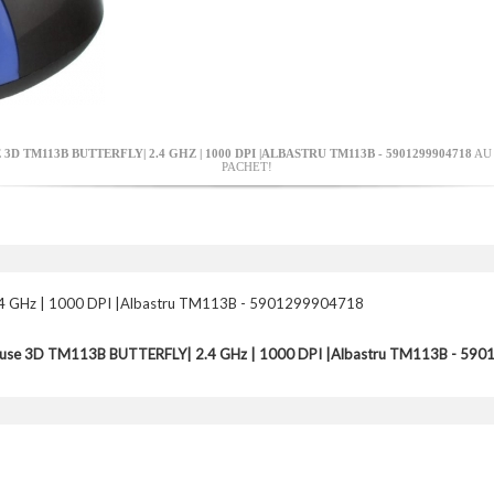
 TM113B BUTTERFLY| 2.4 GHZ | 1000 DPI |ALBASTRU TM113B - 5901299904718
AU 
PACHET!
4 GHz | 1000 DPI |Albastru TM113B - 5901299904718
ouse 3D TM113B BUTTERFLY| 2.4 GHz | 1000 DPI |Albastru TM113B - 59