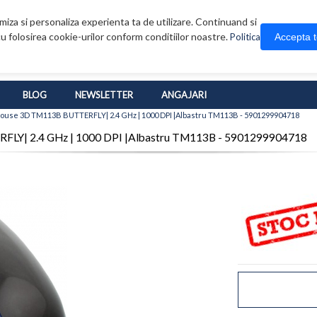
iza si personaliza experienta ta de utilizare. Continuand si
u folosirea cookie-urilor conform conditiilor noastre.
Accepta 
Politica
BLOG
NEWSLETTER
ANGAJARI
ouse 3D TM113B BUTTERFLY| 2.4 GHz | 1000 DPI |Albastru TM113B - 5901299904718
LY| 2.4 GHz | 1000 DPI |Albastru TM113B - 5901299904718