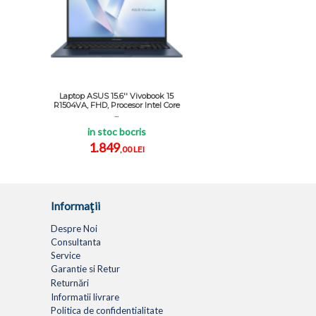
Laptop ASUS 15.6'' Vivobook 15
R1504VA, FHD, Procesor Intel Core
...
in stoc bocris
1.849
,00 LEI
Informaţii
Despre Noi
Consultanta
Service
Garantie si Retur
Returnări
Informatii livrare
Politica de confidentialitate