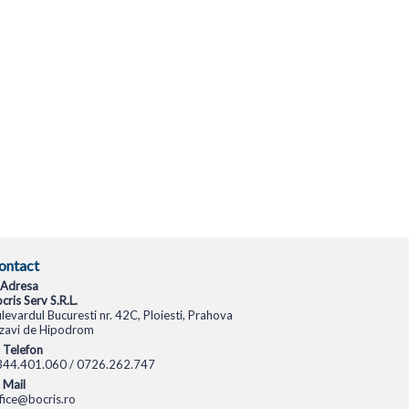
ontact
Adresa
cris Serv S.R.L.
levardul Bucuresti nr. 42C, Ploiesti, Prahova
zavi de Hipodrom
Telefon
344.401.060 / 0726.262.747
Mail
fice@bocris.ro