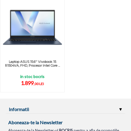
Laptop ASUS 15.6'' Vivobook 15
R1504VA, FHD, Procesor Intel Core ...
in stoc bocris
1.899
,00 LEI
Informatii
Aboneaza-te la Newsletter
Aboneaza-te la Newsletter-ul
BOCRIS
pentru a afla de promotiile