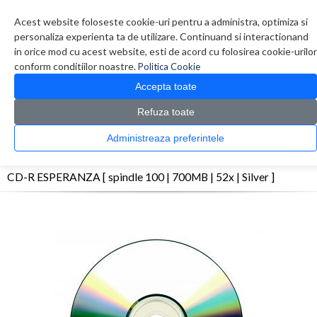
Contul meu
Creare cont
Wish List (0)
Contact
Acest website foloseste cookie-uri pentru a administra, optimiza si
personaliza experienta ta de utilizare. Continuand si interactionand
in orice mod cu acest website, esti de acord cu folosirea cookie-urilor
conform conditiilor noastre.
Politica Cookie
Accepta toate
Refuza toate
CATALOG PRODUSE
0 produs(e)
Administreaza preferintele
>
>
>
Prima Pagina
Diverse
Consumabile optice
CD-R ESPERANZA [ spindle 100 |
700MB | 52x | Silver ]
CD-R ESPERANZA [ spindle 100 | 700MB | 52x | Silver ]