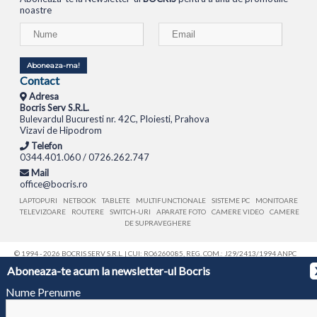
noastre
Aboneaza-ma!
Contact
Adresa
Bocris Serv S.R.L.
Bulevardul Bucuresti nr. 42C, Ploiesti, Prahova
Vizavi de Hipodrom
Telefon
0344.401.060 / 0726.262.747
Mail
office@bocris.ro
LAPTOPURI
NETBOOK
TABLETE
MULTIFUNCTIONALE
SISTEME PC
MONITOARE
TELEVIZOARE
ROUTERE
SWITCH-URI
APARATE FOTO
CAMERE VIDEO
CAMERE
DE SUPRAVEGHERE
© 1994 - 2026 BOCRIS SERV S.R.L. | CUI: RO6260085, REG. COM.: J29/2413/1994
ANPC
Aboneaza-te acum la newsletter-ul Bocris
Nume Prenume