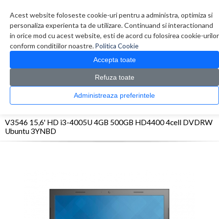
Contul meu
Creare cont
Wish List (0)
Contact
Acest website foloseste cookie-uri pentru a administra, optimiza si
personaliza experienta ta de utilizare. Continuand si interactionand
in orice mod cu acest website, esti de acord cu folosirea cookie-urilor
conform conditiilor noastre.
Politica Cookie
Accepta toate
Refuza toate
CATALOG PRODUSE
0 produs(e)
Administreaza preferintele
>
>
>
Prima Pagina
Laptop & Tablete
Laptopuri
V3546 15,6' HD i3-4005U 4GB 500GB
HD4400 4cell DVDRW Ubuntu 3YNBD
V3546 15,6' HD i3-4005U 4GB 500GB HD4400 4cell DVDRW
Ubuntu 3YNBD