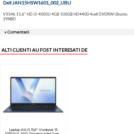
Dell JAN15HSW1601_002_UBU
V3546 15,6'' HD i3-4005U 4GB 500GB HD4400 4cell DVDRW Ubuntu
3YNBD
» Comentarii
ALTI CLIENTI AU FOST INTERESATI DE
Laptop ASUS 15.6'' Vivobook 15
R1504VA, FHD, Procesor Intel Core ...