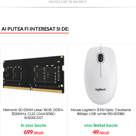
NEINCLUSE IN PACHET!
AI PUTEA FI INTERESAT SI DE:
Memorie SO-DIMM Lexar 16GB, DDR4-
Mouse Logitech B100 Optic 3 butoane
3200MHz, CL22 LD4AS016G-
800dpi USB white 910-003360
B3200GSST
in stoc bocris
stoc limitat bocris
699
49
,00 LEI
,00 LEI