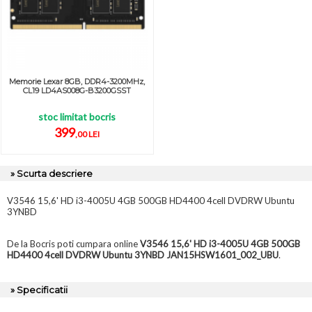
Memorie Lexar 8GB, DDR4-3200MHz,
CL19 LD4AS008G-B3200GSST
stoc limitat bocris
399
,00 LEI
» Scurta descriere
V3546 15,6' HD i3-4005U 4GB 500GB HD4400 4cell DVDRW Ubuntu
3YNBD
De la Bocris poti cumpara online
V3546 15,6' HD i3-4005U 4GB 500GB
HD4400 4cell DVDRW Ubuntu 3YNBD JAN15HSW1601_002_UBU
.
» Specificatii