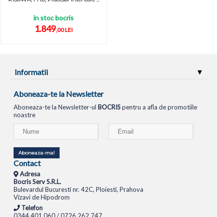
in stoc bocris
1.849
,00 LEI
Informatii
Aboneaza-te la Newsletter
Aboneaza-te la Newsletter-ul
BOCRIS
pentru a afla de promotiile
noastre
Aboneaza-ma!
Contact
Adresa
Bocris Serv S.R.L.
Bulevardul Bucuresti nr. 42C, Ploiesti, Prahova
Vizavi de Hipodrom
Telefon
0344.401.060 / 0726.262.747