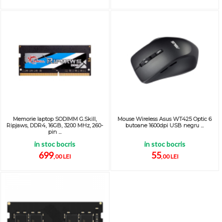
Memorie laptop SODIMM G.Skill,
Mouse Wireless Asus WT425 Optic 6
Ripjaws, DDR4, 16GB, 3200 MHz, 260-
butoane 1600dpi USB negru ...
pin ...
in stoc bocris
in stoc bocris
699
55
,00 LEI
,00 LEI