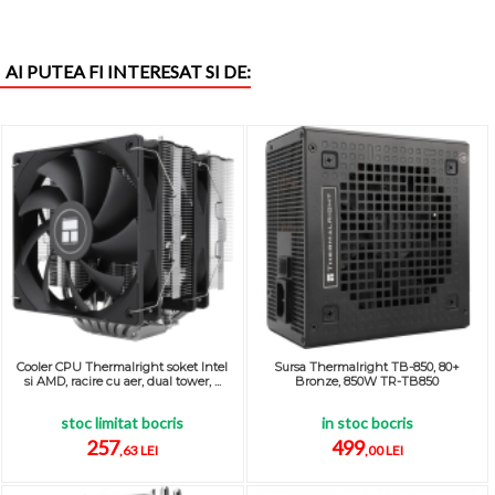
AI PUTEA FI INTERESAT SI DE:
Cooler CPU Thermalright soket Intel
Sursa Thermalright TB-850, 80+
si AMD, racire cu aer, dual tower, ...
Bronze, 850W TR-TB850
stoc limitat bocris
in stoc bocris
257
499
,63 LEI
,00 LEI