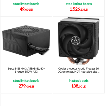
stoc limitat bocris
stoc limitat bocris
49
1.526
,00 LEI
,23 LEI
Sursa MSI MAG A550BNL, 80+
Cooler procesor Arctic Freezer 36
Bronze, 550W ATX
CO,racire aer, HDT heatpipe, skt. ...
stoc limitat bocris
in stoc bocris
279
188
,00 LEI
,00 LEI