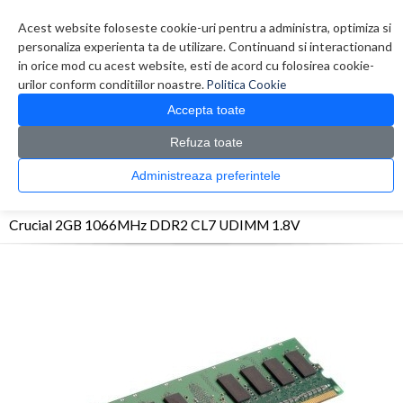
Contul meu
Creare cont
Wish List (0)
Contact
Acest website foloseste cookie-uri pentru a administra, optimiza si
personaliza experienta ta de utilizare. Continuand si interactionand
in orice mod cu acest website, esti de acord cu folosirea cookie-
urilor conform conditiilor noastre.
Politica Cookie
Accepta toate
Refuza toate
CATALOG PRODUSE
0 produs(e)
Administreaza preferintele
>
>
>
Prima Pagina
Componente PC
Memorii
Crucial 2GB 1066MHz DDR2 CL7
UDIMM 1.8V
Crucial 2GB 1066MHz DDR2 CL7 UDIMM 1.8V