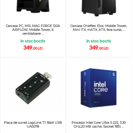
Carcasa PC, MSI, MAG FORGE 120A
Carcasa Chieftec Elox, Middle Tower,
AIRFLOW, Middle Tower, 6
Mini ITX, mATX, ATX, fara sursa, ...
ventilatoare ...
in stoc bocris
in stoc bocris
349
349
,00 LEI
,00 LEI
Placa de sunet LogiLink 7.1 16bit USB
Procesor Intel Core Ultra 5 225, 3.30
UA0078
GHz,20 MB cache, Socket 1851, ...