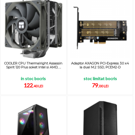
COOLER CPU Thermalright Assassin
Adaptor AXAGON PCI-Express 3.0 x4
Spirit 120 Plus soket Intel si AMD, ...
la dual M.2 SSD, PCEM2-D
in stoc bocris
stoc limitat bocris
122
79
,40 LEI
,00 LEI