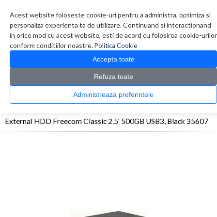
Contul meu
Creare cont
Wish List (0)
Contact
Acest website foloseste cookie-uri pentru a administra, optimiza si
personaliza experienta ta de utilizare. Continuand si interactionand
in orice mod cu acest website, esti de acord cu folosirea cookie-urilor
conform conditiilor noastre.
Politica Cookie
Accepta toate
Refuza toate
CATALOG PRODUSE
0 produs(e)
Administreaza preferintele
>
>
>
Prima Pagina
Componente PC
HDD Extern
External HDD Freecom Classic 2.5'
500GB USB3, Black 35607
External HDD Freecom Classic 2.5' 500GB USB3, Black 35607