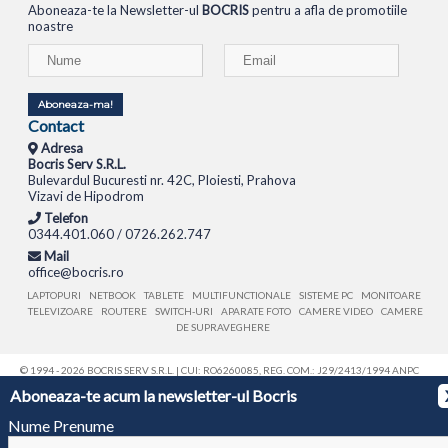
Aboneaza-te la Newsletter-ul
BOCRIS
pentru a afla de promotiile
noastre
Aboneaza-ma!
Contact
Adresa
Bocris Serv S.R.L.
Bulevardul Bucuresti nr. 42C, Ploiesti, Prahova
Vizavi de Hipodrom
Telefon
0344.401.060 / 0726.262.747
Mail
office@bocris.ro
LAPTOPURI
NETBOOK
TABLETE
MULTIFUNCTIONALE
SISTEME PC
MONITOARE
TELEVIZOARE
ROUTERE
SWITCH-URI
APARATE FOTO
CAMERE VIDEO
CAMERE
DE SUPRAVEGHERE
© 1994 - 2026 BOCRIS SERV S.R.L. | CUI: RO6260085, REG. COM.: J29/2413/1994
ANPC
Aboneaza-te acum la newsletter-ul Bocris
Nume Prenume