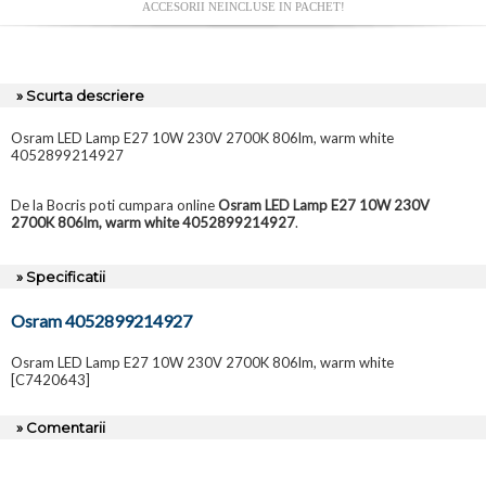
ACCESORII NEINCLUSE IN PACHET!
» Scurta descriere
Osram LED Lamp E27 10W 230V 2700K 806lm, warm white
4052899214927
De la Bocris poti cumpara online
Osram LED Lamp E27 10W 230V
2700K 806lm, warm white 4052899214927
.
» Specificatii
Osram 4052899214927
Osram LED Lamp E27 10W 230V 2700K 806lm, warm white
[C7420643]
» Comentarii