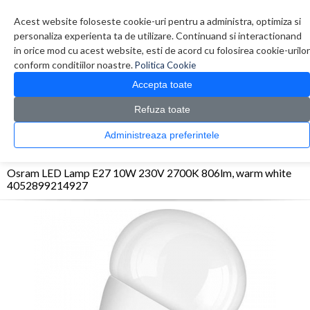
Contul meu
Creare cont
Wish List (0)
Contact
Acest website foloseste cookie-uri pentru a administra, optimiza si
personaliza experienta ta de utilizare. Continuand si interactionand
in orice mod cu acest website, esti de acord cu folosirea cookie-urilor
conform conditiilor noastre.
Politica Cookie
Accepta toate
Refuza toate
CATALOG PRODUSE
0 produs(e)
Administreaza preferintele
>
>
>
Prima Pagina
Diverse
Iluminare
Osram LED Lamp E27 10W 230V 2700K 806lm,
warm white 4052899214927
Osram LED Lamp E27 10W 230V 2700K 806lm, warm white
4052899214927