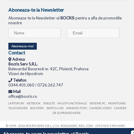
Aboneaza-te la Newsletter
Aboneaza-te la Newsletter-ul
BOCRIS
pentru a afla de promotiile
noastre
Aboneaza-ma!
Contact
Adresa
Bocris Serv S.R.L.
Bulevardul Bucuresti nr. 42C, Ploiesti, Prahova
Vizavi de Hipodrom
Telefon
0344.401.060 / 0726.262.747
Mail
office@bocris.ro
LAPTOPURI
NETBOOK
TABLETE
MULTIFUNCTIONALE
SISTEME PC
MONITOARE
TELEVIZOARE
ROUTERE
SWITCH-URI
APARATE FOTO
CAMERE VIDEO
CAMERE
DE SUPRAVEGHERE
© 1994 - 2026 BOCRIS SERV S.R.L. | CUI: RO6260085, REG. COM.: J29/2413/1994
ANPC
Aboneaza-te acum la newsletter-ul Bocris