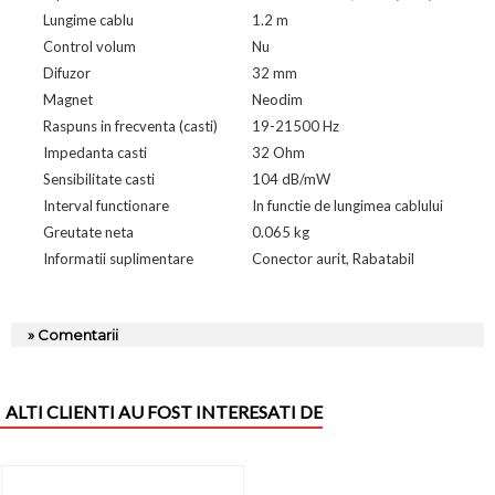
Lungime cablu
1.2 m
Control volum
Nu
Difuzor
32 mm
Magnet
Neodim
Raspuns in frecventa (casti)
19-21500 Hz
Impedanta casti
32 Ohm
Sensibilitate casti
104 dB/mW
Interval functionare
In functie de lungimea cablului
Greutate neta
0.065 kg
Informatii suplimentare
Conector aurit, Rabatabil
» Comentarii
ALTI CLIENTI AU FOST INTERESATI DE