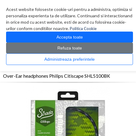
Contul meu
Creare cont
Wish List (0)
Contact
Acest website foloseste cookie-uri pentru a administra, optimiza si
personaliza experienta ta de utilizare. Continuand si interactionand
in orice mod cu acest website, esti de acord cu folosirea cookie-
urilor conform conditiilor noastre.
Politica Cookie
Accepta toate
Refuza toate
CATALOG PRODUSE
0 produs(e)
Administreaza preferintele
>
>
>
Prima Pagina
Periferice
Casti
Over-Ear headphones Philips Citiscape
SHL5100BK
Over-Ear headphones Philips Citiscape SHL5100BK