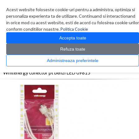
Contul meu
Creare cont
Wish List (0)
Contact
Acest website foloseste cookie-uri pentru a administra, optimiza si
personaliza experienta ta de utilizare. Continuand si interactionand
in orice mod cu acest website, esti de acord cu folosirea cookie-urilor
conform conditiilor noastre.
Politica Cookie
Accepta toate
Refuza toate
CATALOG PRODUSE
0 produs(e)
Administreaza preferintele
>
>
>
Prima Pagina
Diverse
Iluminare
Whitenergy conector pt benzi LED 09815
Whitenergy conector pt benzi LED 09815