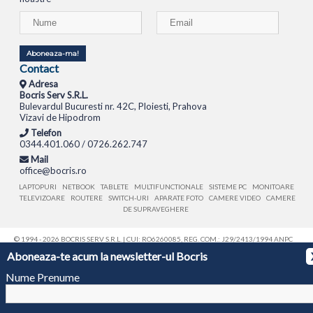
Aboneaza-ma!
Contact
Adresa
Bocris Serv S.R.L.
Bulevardul Bucuresti nr. 42C, Ploiesti, Prahova
Vizavi de Hipodrom
Telefon
0344.401.060 / 0726.262.747
Mail
office@bocris.ro
LAPTOPURI
NETBOOK
TABLETE
MULTIFUNCTIONALE
SISTEME PC
MONITOARE
TELEVIZOARE
ROUTERE
SWITCH-URI
APARATE FOTO
CAMERE VIDEO
CAMERE
DE SUPRAVEGHERE
© 1994 - 2026 BOCRIS SERV S.R.L. | CUI: RO6260085, REG. COM.: J29/2413/1994
ANPC
Aboneaza-te acum la newsletter-ul Bocris
Nume Prenume