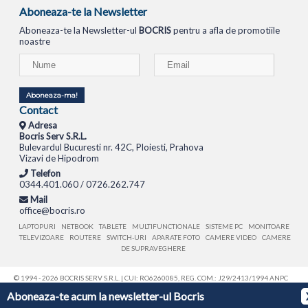
Aboneaza-te la Newsletter
Aboneaza-te la Newsletter-ul
BOCRIS
pentru a afla de promotiile
noastre
Aboneaza-ma!
Contact
Adresa
Bocris Serv S.R.L.
Bulevardul Bucuresti nr. 42C, Ploiesti, Prahova
Vizavi de Hipodrom
Telefon
0344.401.060 / 0726.262.747
Mail
office@bocris.ro
LAPTOPURI
NETBOOK
TABLETE
MULTIFUNCTIONALE
SISTEME PC
MONITOARE
TELEVIZOARE
ROUTERE
SWITCH-URI
APARATE FOTO
CAMERE VIDEO
CAMERE
DE SUPRAVEGHERE
© 1994 - 2026 BOCRIS SERV S.R.L. | CUI: RO6260085, REG. COM.: J29/2413/1994
ANPC
Aboneaza-te acum la newsletter-ul Bocris