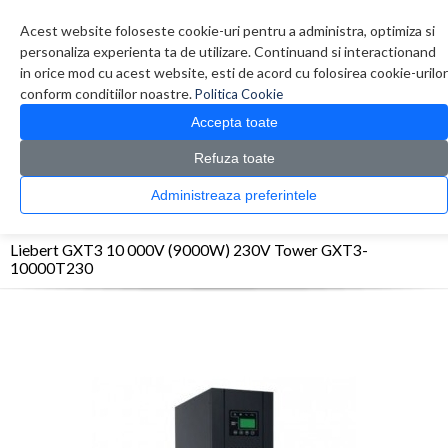
Contul meu
Creare cont
Wish List (0)
Contact
Acest website foloseste cookie-uri pentru a administra, optimiza si
personaliza experienta ta de utilizare. Continuand si interactionand
in orice mod cu acest website, esti de acord cu folosirea cookie-urilor
conform conditiilor noastre.
Politica Cookie
Accepta toate
Refuza toate
CATALOG PRODUSE
0 produs(e)
Administreaza preferintele
>
>
>
Prima Pagina
UPS - Protectie
UPS
Liebert GXT3 10 000V (9000W) 230V Tower
GXT3-10000T230
Liebert GXT3 10 000V (9000W) 230V Tower GXT3-
10000T230