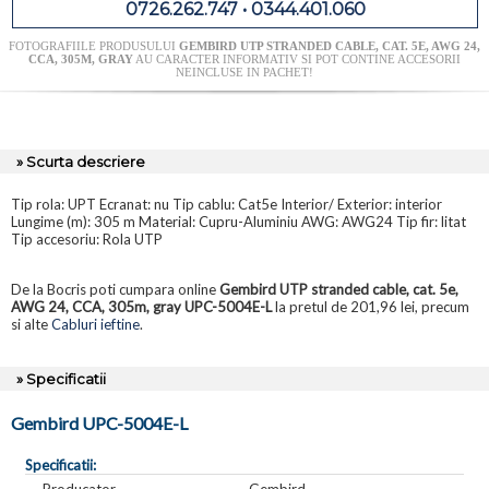
0726.262.747 • 0344.401.060
FOTOGRAFIILE PRODUSULUI
GEMBIRD UTP STRANDED CABLE, CAT. 5E, AWG 24,
CCA, 305M, GRAY
AU CARACTER INFORMATIV SI POT CONTINE ACCESORII
NEINCLUSE IN PACHET!
» Scurta descriere
Tip rola: UPT Ecranat: nu Tip cablu: Cat5e Interior/ Exterior: interior
Lungime (m): 305 m Material: Cupru-Aluminiu AWG: AWG24 Tip fir: litat
Tip accesoriu: Rola UTP
De la Bocris poti cumpara online
Gembird UTP stranded cable, cat. 5e,
AWG 24, CCA, 305m, gray UPC-5004E-L
la pretul de 201,96 lei, precum
si alte
Cabluri ieftine
.
» Specificatii
Gembird UPC-5004E-L
Specificatii:
Producator
Gembird