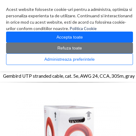
Contul meu
Creare cont
Wish List (0)
Contact
Acest website foloseste cookie-uri pentru a administra, optimiza si
personaliza experienta ta de utilizare. Continuand si interactionand
in orice mod cu acest website, esti de acord cu folosirea cookie-
urilor conform conditiilor noastre.
Politica Cookie
Accepta toate
Refuza toate
CATALOG PRODUSE
0 produs(e)
Administreaza preferintele
>
>
>
Prima Pagina
Retelistica
Cabluri
Gembird UTP stranded cable, cat. 5e, AWG 24,
CCA, 305m, gray
Gembird UTP stranded cable, cat. 5e, AWG 24, CCA, 305m, gray