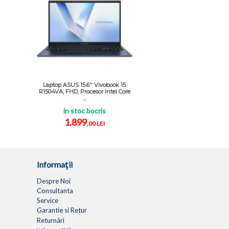
Laptop ASUS 15.6'' Vivobook 15
R1504VA, FHD, Procesor Intel Core
...
in stoc bocris
1.899
,00 LEI
Informaţii
Despre Noi
Consultanta
Service
Garantie si Retur
Returnări