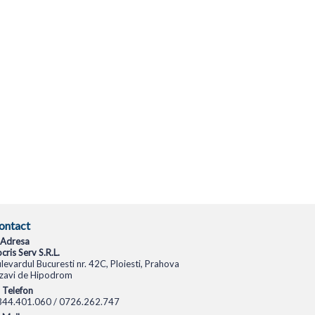
ontact
Adresa
cris Serv S.R.L.
levardul Bucuresti nr. 42C, Ploiesti, Prahova
zavi de Hipodrom
Telefon
344.401.060 / 0726.262.747