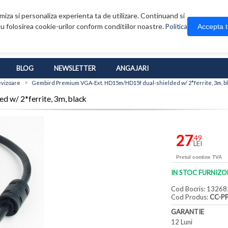
iza si personaliza experienta ta de utilizare. Continuand si
u folosirea cookie-urilor conform conditiilor noastre.
Accepta 
Politica
BLOG
NEWSLETTER
ANGAJARI
>
evizoare
Gembird Premium VGA-Ext. HD15m/HD15f dual-shielded w/ 2*ferrite, 3m, b
w/ 2*ferrite, 3m, black
27
,49
LEI
Pretul contine TVA
IN STOC FURNIZO
Cod Bocris: 13268
Cod Produs:
CC-P
GARANTIE
12 Luni