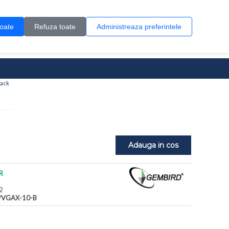
Contul meu
Creare cont
Wish List (0)
Contact
toate
Refuza toate
Administreaza preferintele
0 produs(e)
lack
Adauga in cos
R
2
PVGAX-10-B