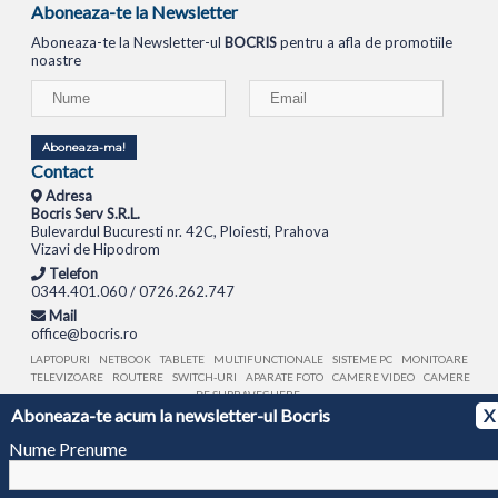
Aboneaza-te la Newsletter
Aboneaza-te la Newsletter-ul
BOCRIS
pentru a afla de promotiile
noastre
Aboneaza-ma!
Contact
Adresa
Bocris Serv S.R.L.
Bulevardul Bucuresti nr. 42C, Ploiesti, Prahova
Vizavi de Hipodrom
Telefon
0344.401.060 / 0726.262.747
Mail
office@bocris.ro
LAPTOPURI
NETBOOK
TABLETE
MULTIFUNCTIONALE
SISTEME PC
MONITOARE
TELEVIZOARE
ROUTERE
SWITCH-URI
APARATE FOTO
CAMERE VIDEO
CAMERE
DE SUPRAVEGHERE
Aboneaza-te acum la newsletter-ul Bocris
X
© 1994 - 2026 BOCRIS SERV S.R.L. | CUI: RO6260085, REG. COM.: J29/2413/1994
ANPC
Nume Prenume