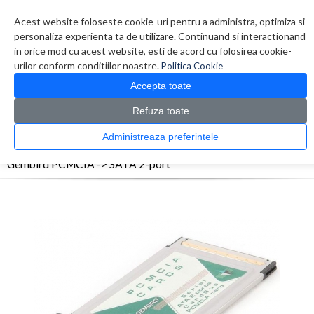
Contul meu
Creare cont
Wish List (0)
Contact
Acest website foloseste cookie-uri pentru a administra, optimiza si
personaliza experienta ta de utilizare. Continuand si interactionand
in orice mod cu acest website, esti de acord cu folosirea cookie-
urilor conform conditiilor noastre.
Politica Cookie
Accepta toate
Refuza toate
CATALOG PRODUSE
0 produs(e)
Administreaza preferintele
>
>
>
Prima Pagina
Periferice
Adaptoare/Conectica
Gembird PCMCIA -> SATA 2-port
Gembird PCMCIA -> SATA 2-port