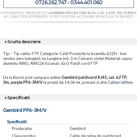
0726.262.747 • 0344.401.060
FOTOGRAFIILE PRODUSULUI
GEMBIRD PATCHCORD RJ45, CAT. 6,FTP, 3M, PURPLE
AU CARACTER INFORMATIV SI POT CONTINE ACCESORII NEINCLUSE IN PACHET!
» Scurta descriere
Tip: - Tip cablu: FTP Categorie: Cat6 Protectie la incendiu (LSZH - low
smoke zero halogen): nu Lungime (m): 3 m Culoare: violet Material: cupru-
aluminiu AWG: AWG26 Ecranat: da 0: Patch cord FTP
De la Bocris poti cumpara online
Gembird patchcord RJ45, cat. 6,FTP,
3m, purple PP6-3M/V
la pretul de 14,06 lei, precum si alte
Cabluri ieftine
.
» Specificatii
Gembird PP6-3M/V
Specificatii:
Producator
Gembird
Clasa produs
Cablu de retea tip patchcord