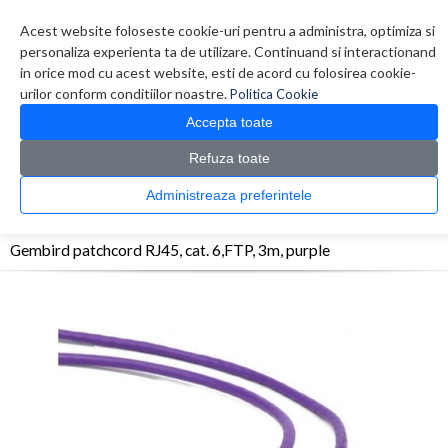
Contul meu
Creare cont
Wish List (0)
Contact
Acest website foloseste cookie-uri pentru a administra, optimiza si
personaliza experienta ta de utilizare. Continuand si interactionand
in orice mod cu acest website, esti de acord cu folosirea cookie-
urilor conform conditiilor noastre.
Politica Cookie
Accepta toate
Refuza toate
CATALOG PRODUSE
0 produs(e)
Administreaza preferintele
>
>
>
Prima Pagina
Retelistica
Cabluri
Gembird patchcord RJ45, cat. 6,FTP, 3m,
purple
Gembird patchcord RJ45, cat. 6,FTP, 3m, purple