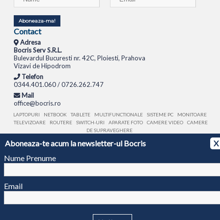
Aboneaza-ma!
Contact
Adresa
Bocris Serv S.R.L.
Bulevardul Bucuresti nr. 42C, Ploiesti, Prahova
Vizavi de Hipodrom
Telefon
0344.401.060 / 0726.262.747
Mail
office@bocris.ro
LAPTOPURI
NETBOOK
TABLETE
MULTIFUNCTIONALE
SISTEME PC
MONITOARE
TELEVIZOARE
ROUTERE
SWITCH-URI
APARATE FOTO
CAMERE VIDEO
CAMERE
DE SUPRAVEGHERE
Aboneaza-te acum la newsletter-ul Bocris
X
© 1994 - 2026 BOCRIS SERV S.R.L. | CUI: RO6260085, REG. COM.: J29/2413/1994
ANPC
Nume Prenume
Email