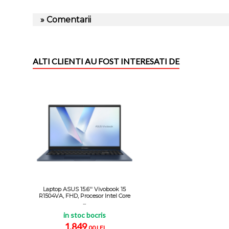
» Comentarii
ALTI CLIENTI AU FOST INTERESATI DE
Laptop ASUS 15.6'' Vivobook 15
R1504VA, FHD, Procesor Intel Core
...
in stoc bocris
1.849
,00 LEI