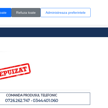
Contul meu
Creare cont
Wish List (0)
Contact
toate
Refuza toate
Administreaza preferintele
0 produs(e)
COMANDA PRODUSUL TELEFONIC
0726.262.747 • 0344.401.060