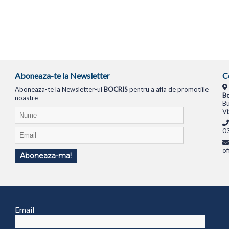
Aboneaza-te la Newsletter
C
Aboneaza-te la Newsletter-ul
BOCRIS
pentru a afla de promotiile
Bo
noastre
Bu
Vi
0
of
Aboneaza-ma!
TIONALE
SISTEME PC
MONITOARE
TELEVIZOARE
ROUTERE
SWITCH-URI
APARATE FOTO
Email
1994
ANPC