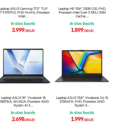
Laptop ASUS Gaming 17.3'' TUF
Laptop HP 15.6'' 250R G10, FHD,
17 FX707VJ, FHD 144Hz, Procesor
Procesor Intel Core 3 100U (10M
Intel ...
Cache, ...
in stoc bocris
in stoc bocris
3.999
1.899
,00 LEI
,00 LEI
Laptop ASUS 16'' Vivobook 16
Laptop ASUS 15.6'' Vivobook Go 15
1607KA, WUXGA, Procesor AMD
E1504FA, FHD, Procesor AMD
Ryzen AI 5 ...
Ryzen 5 ...
in stoc bocris
in stoc bocris
2.698
1.999
,00 LEI
,00 LEI