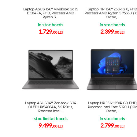
Laptop ASUS 15.6'' Vivobook Go 15
Laptop HP 15.6'' 255R G10, FHD
E1504FA, FHD, Procesor AMD
Procesor AMD Ryzen 5 7535U (1
Ryzen 3 ...
Cache, ...
in stoc bocris
in stoc bocris
1.729
2.399
,00 LEI
,00 LEI
Laptop ASUS 14'' Zenbook S 14
Laptop HP 15.6'' 250R G9, FHD,
OLED UX5406AA, 3K 120Hz,
Procesor Intel Core 5 120U (12
Procesor Intel ...
Cache, ...
stoc limitat bocris
in stoc bocris
9.499
2.799
,00 LEI
,00 LEI