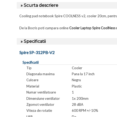
» Scurta descriere
Cooling pad notebook Spire COOLNESS v2, cooler 20cm, pentr
De la Bocris poti cumpara online
Cooler Laptop Spire CoolNess 
» Specificatii
Spire SP-312PB-V2
Specificatii
Tip
Cooler
Diagonala maxima
Pana la 17 inch
Culoare
Negru
Material
Plastic
Numar ventilatoare
1
Dimensiune ventilator
1x 200mm
Zgomot ventilator
28 dBA
Viteza de rotatie
600 RPM +/-10%
USB
Da