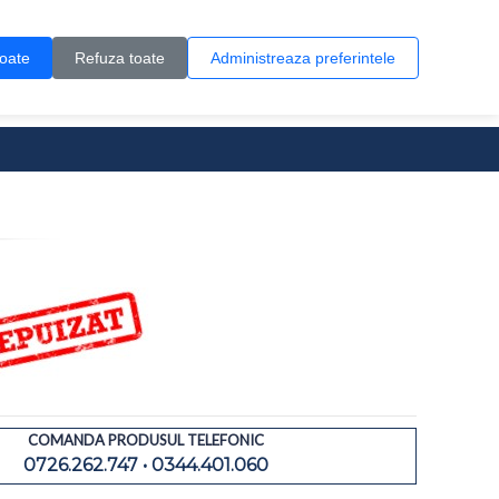
Contul meu
Creare cont
Wish List (0)
Contact
toate
Refuza toate
Administreaza preferintele
0 produs(e)
COMANDA PRODUSUL TELEFONIC
0726.262.747 • 0344.401.060