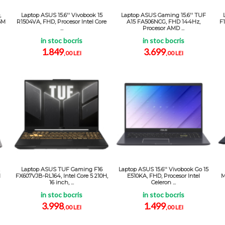
,
Laptop ASUS 15.6'' Vivobook 15
Laptop ASUS Gaming 15.6'' TUF
6M
R1504VA, FHD, Procesor Intel Core
A15 FA506NCG, FHD 144Hz,
F
...
Procesor AMD ...
in stoc bocris
in stoc bocris
1.849
3.699
,00 LEI
,00 LEI
Laptop ASUS TUF Gaming F16
Laptop ASUS 15.6'' Vivobook Go 15
M
FX607VJB-RL164, Intel Core 5 210H,
E510KA, FHD, Procesor Intel
M
16 inch, ...
Celeron ...
in stoc bocris
in stoc bocris
3.998
1.499
,00 LEI
,00 LEI