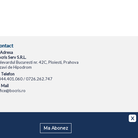
ontact
Adresa
cris Serv S.R.L.
levardul Bucuresti nr. 42C, Ploiesti, Prahova
zavi de Hipodrom
Telefon
344.401.060 / 0726.262.747
Mail
fice@bocris.ro
CAMERE VIDEO
CAMERE DE SUPRAVEGHERE
X
Ma Abonez