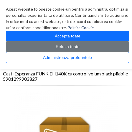
Contul meu
Creare cont
Wish List (0)
Contact
Acest website foloseste cookie-uri pentru a administra, optimiza si
personaliza experienta ta de utilizare. Continuand si interactionand
in orice mod cu acest website, esti de acord cu folosirea cookie-
urilor conform conditiilor noastre.
Politica Cookie
Accepta toate
Refuza toate
CATALOG PRODUSE
0 produs(e)
Administreaza preferintele
>
>
>
Prima Pagina
Periferice
Casti
Casti Esperanza FUNK EH140K cu control volum
black pliabile 5901299903827
Casti Esperanza FUNK EH140K cu control volum black pliabile
5901299903827