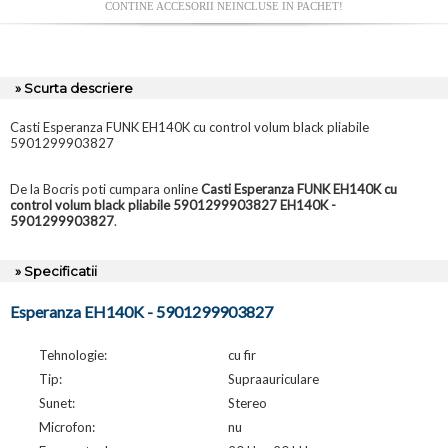
CONTINE ACCESORII NEINCLUSE IN PACHET!
» Scurta descriere
Casti Esperanza FUNK EH140K cu control volum black pliabile
5901299903827
De la Bocris poti cumpara online
Casti Esperanza FUNK EH140K cu
control volum black pliabile 5901299903827 EH140K -
5901299903827
.
» Specificatii
Esperanza EH140K - 5901299903827
Tehnologie:
cu fir
Tip:
Supraauriculare
Sunet:
Stereo
Microfon:
nu