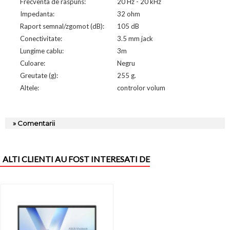
Frecventa de raspuns:
20 Hz - 20 kHz
Impedanta:
32 ohm
Raport semnal/zgomot (dB):
105 dB
Conectivitate:
3.5 mm jack
Lungime cablu:
3m
Culoare:
Negru
Greutate (g):
255 g.
Altele:
controlor volum
» Comentarii
ALTI CLIENTI AU FOST INTERESATI DE