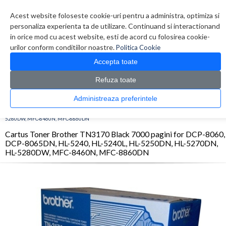
Contul meu
Creare cont
Wish List (0)
Contact
Acest website foloseste cookie-uri pentru a administra, optimiza si
personaliza experienta ta de utilizare. Continuand si interactionand
in orice mod cu acest website, esti de acord cu folosirea cookie-
urilor conform conditiilor noastre.
Politica Cookie
Accepta toate
Refuza toate
CATALOG PRODUSE
0 produs(e)
Administreaza preferintele
>
>
>
Prima Pagina
Consumabile originale
Toner
Cartus Toner Brother TN3170 Black
7000 pagini for DCP-8060, DCP-8065DN, HL-5240, HL-5240L, HL-5250DN, HL-5270DN, HL-
5280DW, MFC-8460N, MFC-8860DN
Cartus Toner Brother TN3170 Black 7000 pagini for DCP-8060,
DCP-8065DN, HL-5240, HL-5240L, HL-5250DN, HL-5270DN,
HL-5280DW, MFC-8460N, MFC-8860DN