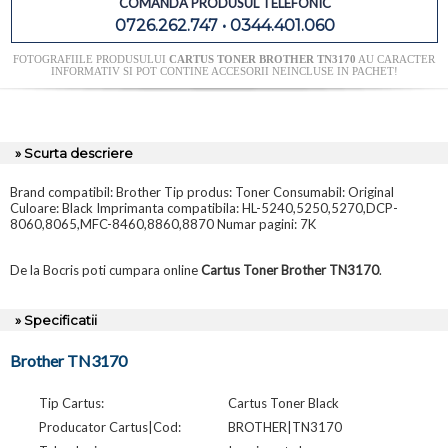
COMANDA PRODUSUL TELEFONIC
0726.262.747 • 0344.401.060
FOTOGRAFIILE PRODUSULUI
CARTUS TONER BROTHER TN3170
AU CARACTER
INFORMATIV SI POT CONTINE ACCESORII NEINCLUSE IN PACHET!
» Scurta descriere
Brand compatibil: Brother Tip produs: Toner Consumabil: Original
Culoare: Black Imprimanta compatibila: HL-5240,5250,5270,DCP-
8060,8065,MFC-8460,8860,8870 Numar pagini: 7K
De la Bocris poti cumpara online
Cartus Toner Brother TN3170
.
» Specificatii
Brother TN3170
Tip Cartus:
Cartus Toner Black
Producator Cartus|Cod:
BROTHER|TN3170