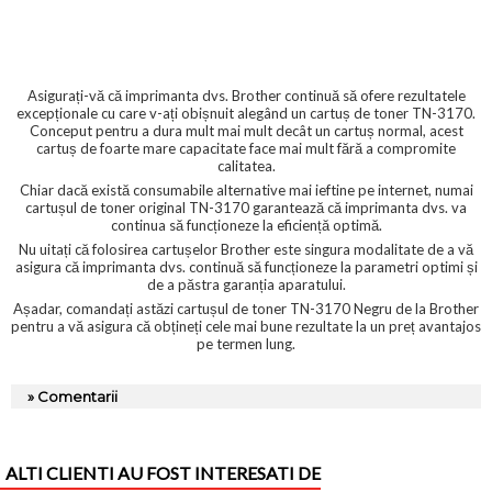
Asigurați-vă că imprimanta dvs. Brother continuă să ofere rezultatele
excepționale cu care v-ați obișnuit alegând un cartuș de toner TN-3170.
Conceput pentru a dura mult mai mult decât un cartuș normal, acest
cartuș de foarte mare capacitate face mai mult fără a compromite
calitatea.
Chiar dacă există consumabile alternative mai ieftine pe internet, numai
cartușul de toner original TN-3170 garantează că imprimanta dvs. va
continua să funcționeze la eficiență optimă.
Nu uitați că folosirea cartușelor Brother este singura modalitate de a vă
asigura că imprimanta dvs. continuă să funcționeze la parametri optimi și
de a păstra garanția aparatului.
Așadar, comandați astăzi cartușul de toner TN-3170 Negru de la Brother
pentru a vă asigura că obțineți cele mai bune rezultate la un preț avantajos
pe termen lung.
» Comentarii
ALTI CLIENTI AU FOST INTERESATI DE