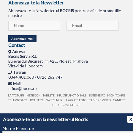
Aboneaza-te la Newsletter
Aboneaza-te la Newsletter-ul
BOCRIS
pentru a afla de promotiile
noastre
Aboneaza-ma!
Contact
Adresa
Bocris Serv S.R.L.
Bulevardul Bucuresti nr. 42C, Ploiesti, Prahova
Vizavi de Hipodrom
Telefon
0344.401.060 / 0726.262.747
Mail
office@bocris.ro
LAPTOPURI
NETBOOK
TABLETE
MULTIFUNCTIONALE
SISTEME PC
MONITOARE
TELEVIZOARE
ROUTERE
SWITCH-URI
APARATE FOTO
CAMERE VIDEO
CAMERE
DE SUPRAVEGHERE
© 1994 - 2026 BOCRIS SERV S.R.L. | CUI: RO6260085, REG. COM.: J29/2413/1994
ANPC
Aboneaza-te acum la newsletter-ul Bocris
X
Nume Prenume