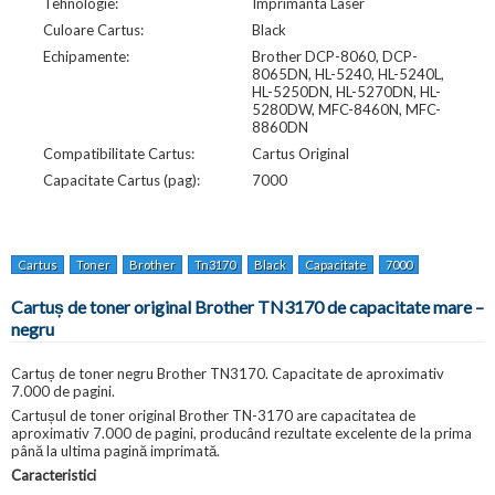
Tehnologie:
Imprimanta Laser
Culoare Cartus:
Black
Echipamente:
Brother DCP-8060, DCP-
8065DN, HL-5240, HL-5240L,
HL-5250DN, HL-5270DN, HL-
5280DW, MFC-8460N, MFC-
8860DN
Compatibilitate Cartus:
Cartus Original
Capacitate Cartus (pag):
7000
Cartus
Toner
Brother
Tn3170
Black
Capacitate
7000
Pagini
F
Cartuș de toner original Brother TN3170 de capacitate mare –
negru
Cartuș de toner negru Brother TN3170. Capacitate de aproximativ
7.000 de pagini.
Cartușul de toner original Brother TN-3170 are capacitatea de
aproximativ 7.000 de pagini, producând rezultate excelente de la prima
până la ultima pagină imprimată.
Caracteristici