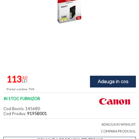
113
,60
LEI
Adauga in cos
Pretul contine TVA
IN STOC FURNIZOR
Cod Bocris: 145680
Cod Produs:
9195B001
ADAUGA IN WISHLIST
COMPARA PRODUSUL