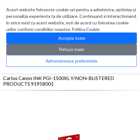
Contul meu
Creare cont
Wish List (0)
Contact
Acest website foloseste cookie-uri pentru a administra, optimiza si
personaliza experienta ta de utilizare. Continuand si interactionand
in orice mod cu acest website, esti de acord cu folosirea cookie-
urilor conform conditiilor noastre.
Politica Cookie
Accepta toate
Refuza toate
CATALOG PRODUSE
0 produs(e)
Administreaza preferintele
>
>
>
Prima Pagina
Consumabile originale
Inkjet
Cartus Canon INK PGI-1500XL
Y/NON-BLISTERED PRODUCTS 9195B001
Cartus Canon INK PGI-1500XL Y/NON-BLISTERED
PRODUCTS 9195B001