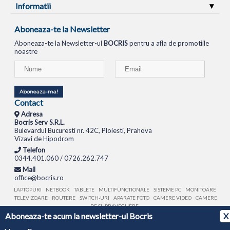
Informatii
Aboneaza-te la Newsletter
Aboneaza-te la Newsletter-ul
BOCRIS
pentru a afla de promotiile
noastre
Aboneaza-ma!
Contact
Adresa
Bocris Serv S.R.L.
Bulevardul Bucuresti nr. 42C, Ploiesti, Prahova
Vizavi de Hipodrom
Telefon
0344.401.060 / 0726.262.747
Mail
office@bocris.ro
LAPTOPURI
NETBOOK
TABLETE
MULTIFUNCTIONALE
SISTEME PC
MONITOARE
TELEVIZOARE
ROUTERE
SWITCH-URI
APARATE FOTO
CAMERE VIDEO
CAMERE
DE SUPRAVEGHERE
Aboneaza-te acum la newsletter-ul Bocris
X
© 1994 - 2026 BOCRIS SERV S.R.L. | CUI: RO6260085, REG. COM.: J29/2413/1994
ANPC