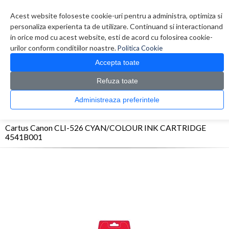
Contul meu
Creare cont
Wish List (0)
Contact
Acest website foloseste cookie-uri pentru a administra, optimiza si
personaliza experienta ta de utilizare. Continuand si interactionand
in orice mod cu acest website, esti de acord cu folosirea cookie-
urilor conform conditiilor noastre.
Politica Cookie
Accepta toate
Refuza toate
CATALOG PRODUSE
0 produs(e)
Administreaza preferintele
>
>
>
Prima Pagina
Consumabile originale
Inkjet
Cartus Canon CLI-526
CYAN/COLOUR INK CARTRIDGE 4541B001
Cartus Canon CLI-526 CYAN/COLOUR INK CARTRIDGE
4541B001