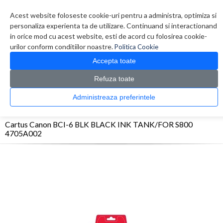
Contul meu
Creare cont
Wish List (0)
Contact
Acest website foloseste cookie-uri pentru a administra, optimiza si
personaliza experienta ta de utilizare. Continuand si interactionand
in orice mod cu acest website, esti de acord cu folosirea cookie-
urilor conform conditiilor noastre.
Politica Cookie
Accepta toate
Refuza toate
CATALOG PRODUSE
0 produs(e)
Administreaza preferintele
>
>
>
Prima Pagina
Consumabile originale
Inkjet
Cartus Canon BCI-6 BLK BLACK INK
TANK/FOR S800 4705A002
Cartus Canon BCI-6 BLK BLACK INK TANK/FOR S800
4705A002