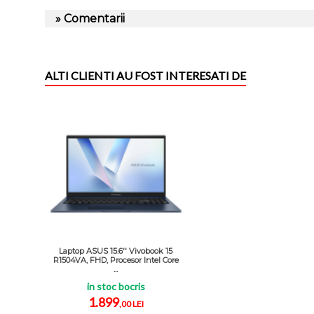
» Comentarii
ALTI CLIENTI AU FOST INTERESATI DE
Laptop ASUS 15.6'' Vivobook 15
R1504VA, FHD, Procesor Intel Core
...
in stoc bocris
1.899
,00 LEI