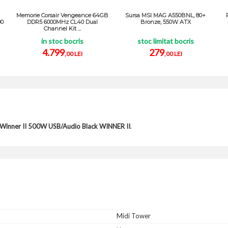
g
Memorie Corsair Vengeance 64GB
Sursa MSI MAG A550BNL, 80+
00
DDR5 6000MHz CL40 Dual
Bronze, 550W ATX
Channel Kit ...
in stoc bocris
stoc limitat bocris
4.799
279
,00 LEI
,00 LEI
 Winner II 500W USB/Audio Black WINNER II
.
Midi Tower