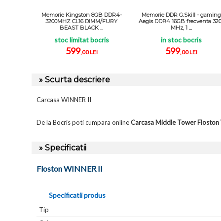
Memorie Kingston 8GB DDR4-
Memorie DDR G.Skill - gamin
3200MHZ CL16 DIMM/FURY
Aegis DDR4 16GB frecventa 32
BEAST BLACK ...
MHz, 1 ...
stoc limitat bocris
in stoc bocris
599
599
,00 LEI
,00 LEI
» Scurta descriere
Carcasa WINNER II
De la Bocris poti cumpara online
Carcasa Middle Tower Floston
» Specificatii
Floston WINNER II
Specificatii produs
Tip