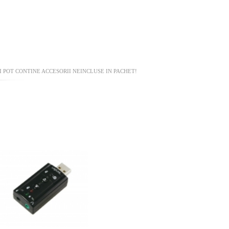
 POT CONTINE ACCESORII NEINCLUSE IN PACHET!