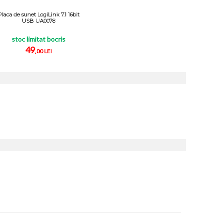
Placa de sunet LogiLink 7.1 16bit
USB UA0078
stoc limitat bocris
49
,00 LEI