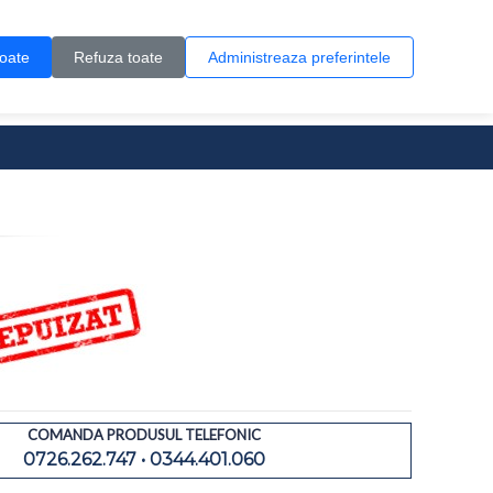
Contul meu
Creare cont
Wish List (0)
Contact
toate
Refuza toate
Administreaza preferintele
0 produs(e)
COMANDA PRODUSUL TELEFONIC
0726.262.747 • 0344.401.060