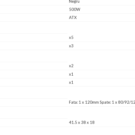
Negru
500W
ATX
x5
x3
x2
x1
x1
Fata: 1 x 120mm Spate: 1 x 80/92/1
41.5 x 38 x 18