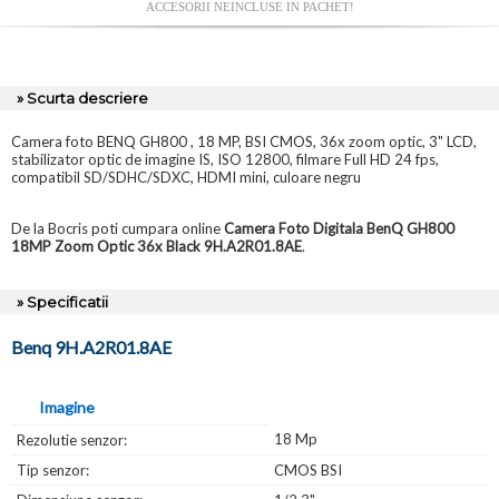
ACCESORII NEINCLUSE IN PACHET!
» Scurta descriere
Camera foto BENQ GH800 , 18 MP, BSI CMOS, 36x zoom optic, 3" LCD,
stabilizator optic de imagine IS, ISO 12800, filmare Full HD 24 fps,
compatibil SD/SDHC/SDXC, HDMI mini, culoare negru
De la Bocris poti cumpara online
Camera Foto Digitala BenQ GH800
18MP Zoom Optic 36x Black 9H.A2R01.8AE
.
» Specificatii
Benq 9H.A2R01.8AE
Imagine
18 Mp
Rezolutie senzor:
Tip senzor:
CMOS BSI