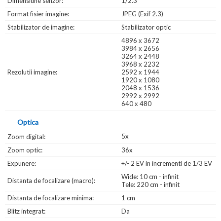
Dimensiune senzor:
1/2.3"
Format fisier imagine:
JPEG (Exif 2.3)
Stabilizator de imagine:
Stabilizator optic
4896 x 3672
3984 x 2656
3264 x 2448
3968 x 2232
Rezolutii imagine:
2592 x 1944
1920 x 1080
2048 x 1536
2992 x 2992
640 x 480
Optica
5x
Zoom digital:
Zoom optic:
36x
Expunere:
+/- 2 EV in incrementi de 1/3 EV
Wide: 10 cm - infinit
Distanta de focalizare (macro):
Tele: 220 cm - infinit
Distanta de focalizare minima:
1 cm
Blitz integrat:
Da