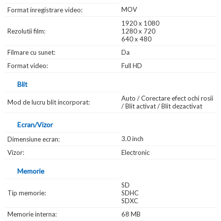
MOV
Format inregistrare video:
1920 x 1080
Rezolutii film:
1280 x 720
640 x 480
Filmare cu sunet:
Da
Format video:
Full HD
Blit
Auto / Corectare efect ochi rosii
Mod de lucru blit incorporat:
/ Blit activat / Blit dezactivat
Ecran/Vizor
3.0 inch
Dimensiune ecran:
Vizor:
Electronic
Memorie
SD
Tip memorie:
SDHC
SDXC
Memorie interna:
68 MB