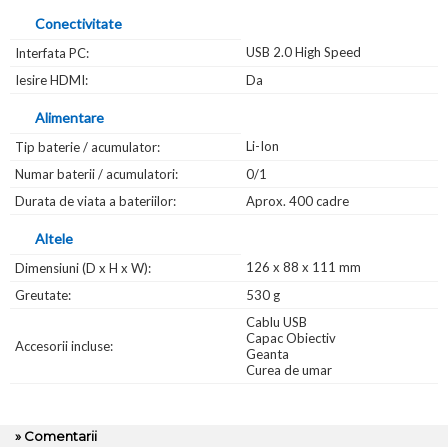
Conectivitate
USB 2.0 High Speed
Interfata PC:
Iesire HDMI:
Da
Alimentare
Li-Ion
Tip baterie / acumulator:
Numar baterii / acumulatori:
0/1
Durata de viata a bateriilor:
Aprox. 400 cadre
Altele
126 x 88 x 111 mm
Dimensiuni (D x H x W):
Greutate:
530 g
Cablu USB
Capac Obiectiv
Accesorii incluse:
Geanta
Curea de umar
» Comentarii