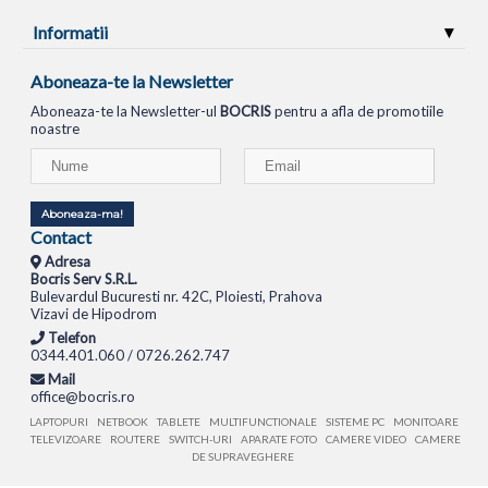
Informatii
Aboneaza-te la Newsletter
Aboneaza-te la Newsletter-ul
BOCRIS
pentru a afla de promotiile
noastre
Aboneaza-ma!
Contact
Adresa
Bocris Serv S.R.L.
Bulevardul Bucuresti nr. 42C, Ploiesti, Prahova
Vizavi de Hipodrom
Telefon
0344.401.060 / 0726.262.747
Mail
office@bocris.ro
LAPTOPURI
NETBOOK
TABLETE
MULTIFUNCTIONALE
SISTEME PC
MONITOARE
TELEVIZOARE
ROUTERE
SWITCH-URI
APARATE FOTO
CAMERE VIDEO
CAMERE
DE SUPRAVEGHERE