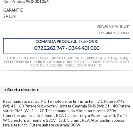
Cod Produs:
980-001054
GARANTIE
24 Luni
ADAUGA IN WISHLIST
COMPARA PRODUSUL
COMANDA PRODUSUL TELEFONIC
0726.262.747 • 0344.401.060
FOTOGRAFIILE PRODUSULUI
BOXE LOGITECH 2.1, RMS: 60W (2 X 15W, 30W),
TELECOMANDA CU FIR, NEGRE, 980-001054
AU CARACTER INFORMATIV SI POT
CONTINE ACCESORII NEINCLUSE IN PACHET!
» Scurta descriere
Recomandate pentru: PC Tehnologie: cu fir Tip sistem: 2.1 Putere RMS
(W): 41 - 60 Putere Subwoofer/ Unitate Centrala RMS (W): 21 - 40 Putere
satelit RMS (W): 11 - 20 Telecomanda: da Alimentare: retea 220V
Conectori audio: Jack 3.5mm , RCA Culoare: negru Putere sateliti: 2 x 15
W Conectori: alimentare 220V , Jack 3.5mm , RCA Alte functii/ accesorii:
fara alte functii Putere unitate centrala: 30 W