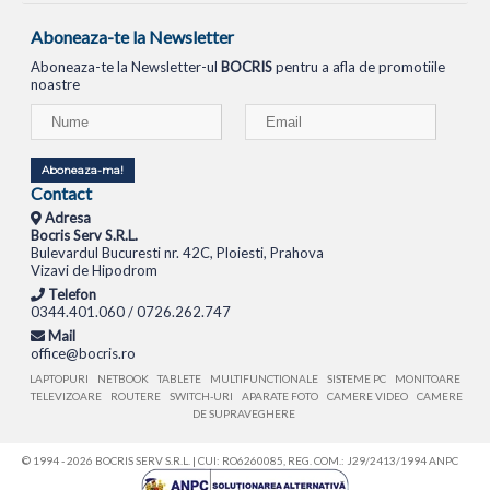
Aboneaza-te la Newsletter
Aboneaza-te la Newsletter-ul
BOCRIS
pentru a afla de promotiile
noastre
Aboneaza-ma!
Contact
Adresa
Bocris Serv S.R.L.
Bulevardul Bucuresti nr. 42C, Ploiesti, Prahova
Vizavi de Hipodrom
Telefon
0344.401.060 / 0726.262.747
Mail
office@bocris.ro
LAPTOPURI
NETBOOK
TABLETE
MULTIFUNCTIONALE
SISTEME PC
MONITOARE
TELEVIZOARE
ROUTERE
SWITCH-URI
APARATE FOTO
CAMERE VIDEO
CAMERE
DE SUPRAVEGHERE
© 1994 - 2026 BOCRIS SERV S.R.L. | CUI: RO6260085, REG. COM.: J29/2413/1994
ANPC