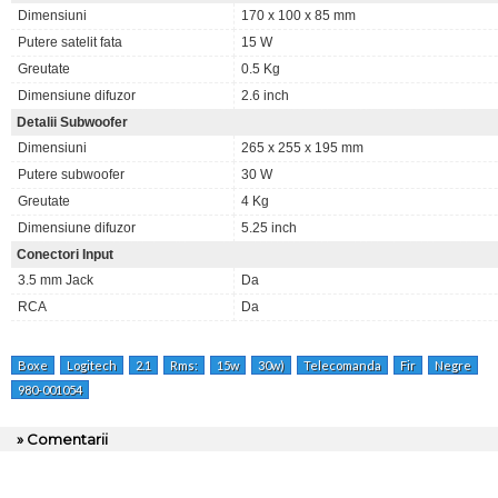
Dimensiuni
170 x 100 x 85 mm
Putere satelit fata
15 W
Greutate
0.5 Kg
Dimensiune difuzor
2.6 inch
Detalii Subwoofer
Dimensiuni
265 x 255 x 195 mm
Putere subwoofer
30 W
Greutate
4 Kg
Dimensiune difuzor
5.25 inch
Conectori Input
3.5 mm Jack
Da
RCA
Da
Boxe
Logitech
2.1
Rms:
15w
30w)
Telecomanda
Fir
Negre
980-001054
» Comentarii