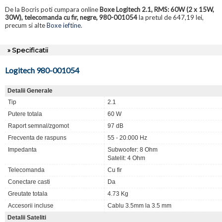
De la Bocris poti cumpara online
Boxe Logitech 2.1, RMS: 60W (2 x 15W,
30W), telecomanda cu fir, negre, 980-001054
la pretul de 647,19 lei,
precum si alte
Boxe ieftine
.
» Specificatii
Logitech 980-001054
Detalii Generale
Tip
2.1
Putere totala
60 W
Raport semnal/zgomot
97 dB
Frecventa de raspuns
55 - 20.000 Hz
Impedanta
Subwoofer: 8 Ohm
Satelit: 4 Ohm
Telecomanda
Cu fir
Conectare casti
Da
Greutate totala
4.73 Kg
Accesorii incluse
Cablu 3.5mm la 3.5 mm
Detalii Sateliti