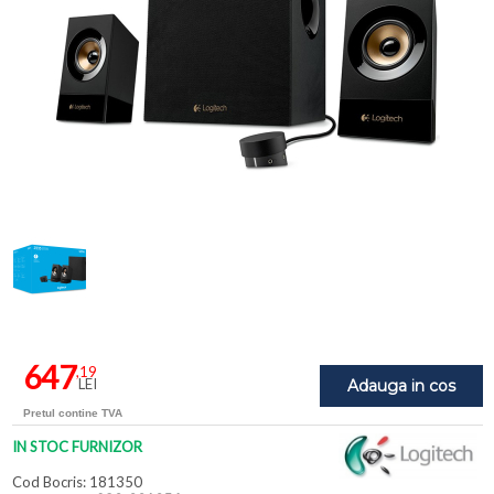
647
,19
LEI
Adauga in cos
Pretul contine TVA
IN STOC FURNIZOR
Cod Bocris: 181350