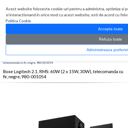
Contul meu
Creare cont
Wish List (0)
Contact
Acest website foloseste cookie-uri pentru a administra, optimiza si p
si interactionand in orice mod cu acest website, esti de acord cu folos
Politica Cookie
Accepta toate
Refuza toate
Administreaza pref
CATALOG PRODUSE
0 produs(e)
>
>
>
Prima Pagina
Periferice
Boxe
Boxe Logitech 2.1, RMS: 60W (2 x 15W, 30W),
telecomanda cu fir, negre, 980-001054
Boxe Logitech 2.1, RMS: 60W (2 x 15W, 30W), telecomanda cu
fir, negre, 980-001054