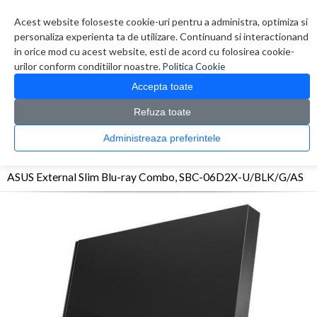
Contul meu
Creare cont
Wish List (0)
Contact
Acest website foloseste cookie-uri pentru a administra, optimiza si
personaliza experienta ta de utilizare. Continuand si interactionand
in orice mod cu acest website, esti de acord cu folosirea cookie-
urilor conform conditiilor noastre.
Politica Cookie
Accepta toate
Refuza toate
CATALOG PRODUSE
0 produs(e)
Administreaza preferintele
>
>
>
Prima Pagina
Componente PC
Unitati optice
ASUS External Slim Blu-ray Combo,
SBC-06D2X-U/BLK/G/AS
ASUS External Slim Blu-ray Combo, SBC-06D2X-U/BLK/G/AS