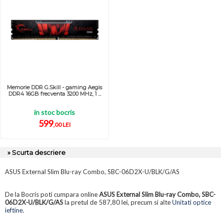
Memorie DDR G.Skill - gaming Aegis
DDR4 16GB frecventa 3200 MHz, 1 ...
in stoc bocris
599
,00 LEI
» Scurta descriere
ASUS External Slim Blu-ray Combo, SBC-06D2X-U/BLK/G/AS
De la Bocris poti cumpara online
ASUS External Slim Blu-ray Combo, SBC-
06D2X-U/BLK/G/AS
la pretul de 587,80 lei, precum si alte
Unitati optice
ieftine
.