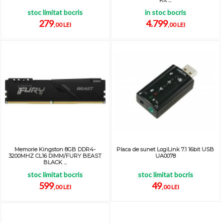
Kit ...
stoc limitat bocris
in stoc bocris
279
4.799
,00 LEI
,00 LEI
Memorie Kingston 8GB DDR4-
Placa de sunet LogiLink 7.1 16bit USB
3200MHZ CL16 DIMM/FURY BEAST
UA0078
BLACK ...
stoc limitat bocris
stoc limitat bocris
599
49
,00 LEI
,00 LEI