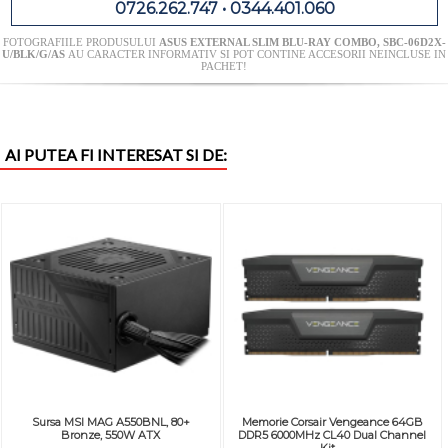
0726.262.747 • 0344.401.060
FOTOGRAFIILE PRODUSULUI
ASUS EXTERNAL SLIM BLU-RAY COMBO, SBC-06D2X-
U/BLK/G/AS
AU CARACTER INFORMATIV SI POT CONTINE ACCESORII NEINCLUSE IN
PACHET!
AI PUTEA FI INTERESAT SI DE:
Sursa MSI MAG A550BNL, 80+
Memorie Corsair Vengeance 64GB
Bronze, 550W ATX
DDR5 6000MHz CL40 Dual Channel