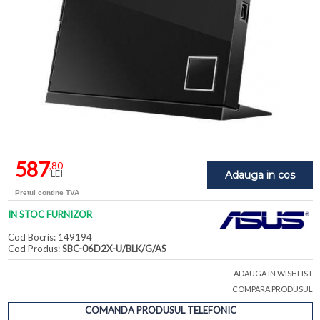
587
,80
LEI
Adauga in cos
Pretul contine TVA
IN STOC FURNIZOR
Cod Bocris: 149194
Cod Produs:
SBC-06D2X-U/BLK/G/AS
ADAUGA IN WISHLIST
COMPARA PRODUSUL
COMANDA PRODUSUL TELEFONIC