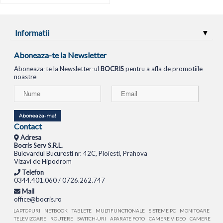
Informatii
Aboneaza-te la Newsletter
Aboneaza-te la Newsletter-ul
BOCRIS
pentru a afla de promotiile
noastre
Aboneaza-ma!
Contact
Adresa
Bocris Serv S.R.L.
Bulevardul Bucuresti nr. 42C, Ploiesti, Prahova
Vizavi de Hipodrom
Telefon
0344.401.060 / 0726.262.747
Mail
office@bocris.ro
LAPTOPURI
NETBOOK
TABLETE
MULTIFUNCTIONALE
SISTEME PC
MONITOARE
TELEVIZOARE
ROUTERE
SWITCH-URI
APARATE FOTO
CAMERE VIDEO
CAMERE