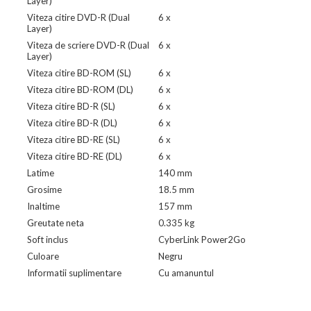
Layer)
Viteza citire DVD-R (Dual
6 x
Layer)
Viteza de scriere DVD-R (Dual
6 x
Layer)
Viteza citire BD-ROM (SL)
6 x
Viteza citire BD-ROM (DL)
6 x
Viteza citire BD-R (SL)
6 x
Viteza citire BD-R (DL)
6 x
Viteza citire BD-RE (SL)
6 x
Viteza citire BD-RE (DL)
6 x
Latime
140 mm
Grosime
18.5 mm
Inaltime
157 mm
Greutate neta
0.335 kg
Soft inclus
CyberLink Power2Go
Culoare
Negru
Informatii suplimentare
Cu amanuntul