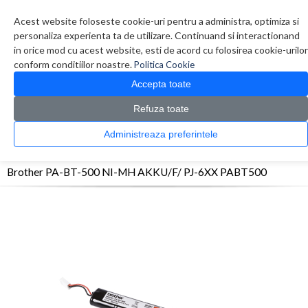
Contul meu
Creare cont
Wish List (0)
Contact
Acest website foloseste cookie-uri pentru a administra, optimiza si
personaliza experienta ta de utilizare. Continuand si interactionand
in orice mod cu acest website, esti de acord cu folosirea cookie-urilor
conform conditiilor noastre.
Politica Cookie
Accepta toate
Refuza toate
CATALOG PRODUSE
0 produs(e)
Administreaza preferintele
>
>
>
Prima Pagina
Imprimante
Accesorii Imprimante
Brother PA-BT-500 NI-MH
AKKU/F/ PJ-6XX PABT500
Brother PA-BT-500 NI-MH AKKU/F/ PJ-6XX PABT500